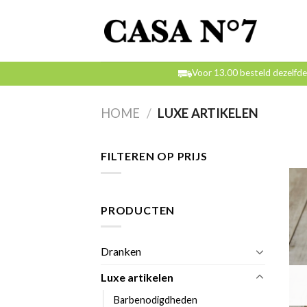
Skip
to
content
Voor 13.00 besteld dezelfd
HOME
/
LUXE ARTIKELEN
FILTEREN OP PRIJS
PRODUCTEN
Dranken
Luxe artikelen
Barbenodigdheden