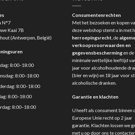
es
Consumentenrechten
a N°7
Met het bezoeken en kopen v
uwe Kaai 7B
deze webshop stemt u in met h
hout (Antwerpen, België)
herroepingsrecht
, de
algem
verkoopsvoorwaarden en
ningsuren
gegevensbescherming
en de
minimale wettelijke leeftijd va
dag: 8:00–18:00
jaar voor alcoholhoudende dr
(bier en wijn) en 18 jaar voor s
nsdag: 8:00–18:00
alcoholische dranken.
derdag: 8:00–18:00
dag: 8:00–18:00
Garantie en klachten
rdag: 8:00–18:00
U heeft als consument binnen 
Europese Unie recht op 2 jaar
garantie. Klachten lossen we g
met u op door ons te contacter