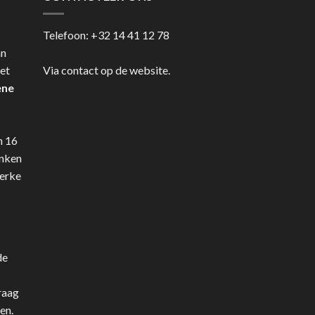
Telefoon:
+32 14 41 12 78
an
et
Via contact op de website.
ene
n 16
anken
terke
de
raag
en.