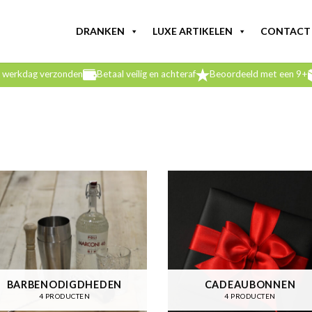
DRANKEN
LUXE ARTIKELEN
CONTACT
e werkdag verzonden
Betaal veilig en achteraf
Beoordeeld met een 9+
BARBENODIGDHEDEN
CADEAUBONNEN
4 PRODUCTEN
4 PRODUCTEN