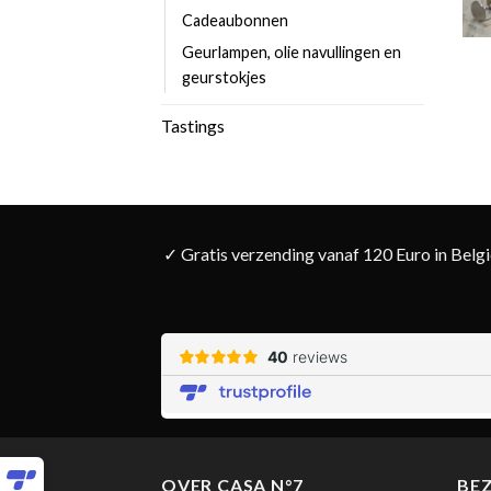
Cadeaubonnen
Geurlampen, olie navullingen en
geurstokjes
Tastings
✓ Gratis verzending vanaf 120 Euro in Belg
OVER CASA N°7
BE