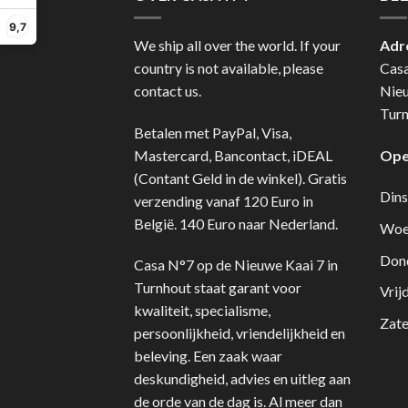
9,7
We ship all over the world. If your
Adr
country is not available, please
Cas
contact us.
Nie
Turn
Betalen met PayPal, Visa,
Mastercard, Bancontact, iDEAL
Ope
(Contant Geld in de winkel). Gratis
Dins
verzending vanaf 120 Euro in
België. 140 Euro naar Nederland.
Woe
Don
Casa N°7 op de Nieuwe Kaai 7 in
Turnhout staat garant voor
Vrij
kwaliteit, specialisme,
Zate
persoonlijkheid, vriendelijkheid en
beleving. Een zaak waar
deskundigheid, advies en uitleg aan
de orde van de dag is. Al meer dan