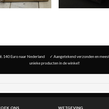
ië. 140 Euro naar Nederland
✓ Aangetekend verzonden en meesta
unieke producten in de winkel!
ZOEK ONS
WETGEVING