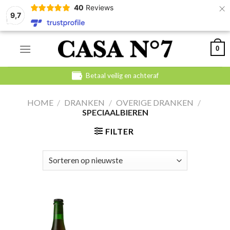
×
40
Reviews
9,7
Skip
0
to
content
Betaal veilig en achteraf
HOME
/
DRANKEN
/
OVERIGE DRANKEN
/
SPECIAALBIEREN
FILTER