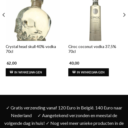
Crystal head skull 40% vodka
Ciroc coconut vodka 37,5%
70cl
70cl
62,00
40,00
IN WINKELWAGEN
IN WINKELWAGEN
✓ Gratis verzending vanaf 120 Euro in België. 140 Euro naar
Nederland
✓ Aangetekend verzonden en meestal de
volgende dag in huis! ✓ Nog veel meer unieke producten in de