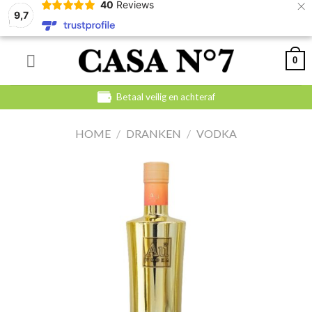
×
40
Reviews
9,7
Skip
0
to
content
Betaal veilig en achteraf
HOME
/
DRANKEN
/
VODKA