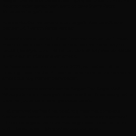
Bourbon vaten gehad heeft werd op deze Sherry Pedro
Ximenes vaten gefinished.
Etienne Bouillon vertelde ons dat de gelimiteerde editie zal
bestaan uit 2 verschillende versies:
De eerste versie bestaat uit een finish van minder dan 1 maand.
Hierdoor veranderd de kleur en de smaak van de whisky op
natuurlijke wijze. U zal merken dat deze whisky veel donkerder
is van kleur en intenser is van smaak.
De tweede versie, voorzien voor 2022, zal bestaan uit de
finishing tussen de 3 en 4 maanden laten duren en zal de kleur en
smaak dus nog intenser beïnvloeden.
De kenmerkende aroma’s van de Belgian Owl Single Malt
Whisky zijn ook in deze gelimiteerde editie rijk aanwezig: witte
bloemen, boterkaramel en geroosterde eik.
Het sherryvat verfraait het palet nog meer met complexe
toetsen van kersen, karamel en kaneel. De whisky is gemaakt
uit duurzame gerst van onze Haspengouwse bodem en is non-
chill filtered na een rijping op ex-bourbon vaten.