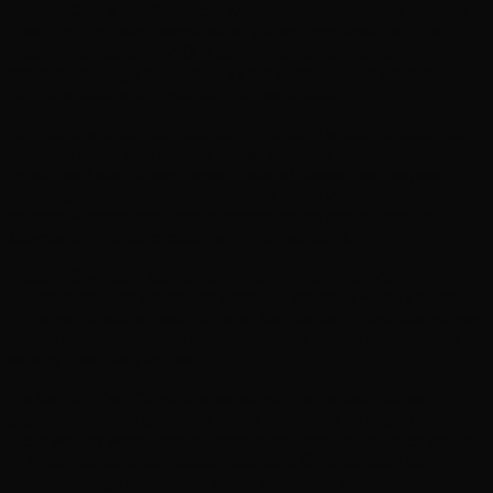
Belgian Owl is een Belgische whiskydistilleerderij die bekend
staat om zijn gelimiteerde whisky’s van hoge kwaliteit. Het
bedrijf is opgericht in 2004 door Etienne Bouillon en
produceert single malt whisky’s die bekend staan om hun
zachte smaak en aroma’s van fruit en kruiden.
Belgian Owl onderscheidt zich van andere whiskyproducenten
door zijn focus op kwaliteit boven kwantiteit. Het bedrijf
produceert slechts een beperkt aantal flessen per jaar, wat
bijdraagt aan de exclusiviteit van de whisky’s. Het bedrijf werkt
ook nauw samen met lokale boeren om de beste gerst te
selecteren voor de productie van hun whisky’s.
Belgian Owl heeft een aantal verschillende whisky’s
uitgebracht in de afgelopen jaren. Elk van deze whisky’s heeft
zijn eigen unieke smaakprofiel en kenmerken. Hieronder volgen
enkele voorbeelden van de meest opmerkelijke gelimiteerde
whisky’s van Belgian Owl.
De Belgian Owl ‘Origine’ is een single malt whisky die wordt
geproduceerd uit gerst van lokale boeren uit de regio Hesbaye.
Deze whisky wordt gedistilleerd in koperen pot stills en gerijpt
in Amerikaanse eikenhouten vaten. De ‘Origine’ heeft een
zachte, fruitige smaak met tonen van vanille en kruiden. Deze