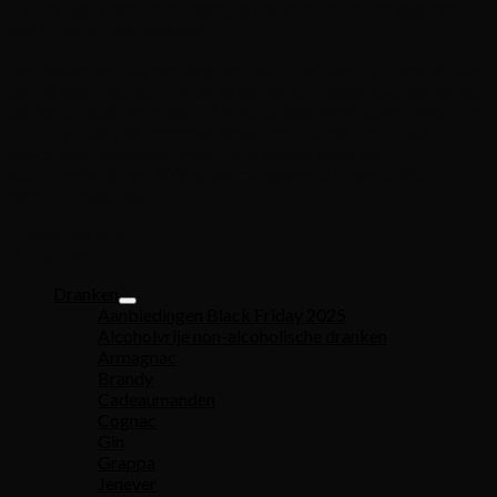
whisky heeft een alcoholgehalte van 46% en wordt geleverd in
een stijlvolle, donkere fles.
Een andere whisky van Belgian Owl is de ‘Identity’. Deze whisky
wordt geproduceerd uit gerst van verschillende boerderijen uit
de regio Hesbaye en gerijpt in Europese eikenhouten vaten. De
‘Identity’ heeft een complex smaakprofiel met tonen van
chocolade, kruiden en fruit. Deze whisky heeft een
alcoholgehalte van 46% en wordt geleverd in een unieke,
rechthoekige fles.
Filteren op prijs
Producten
Dranken
Aanbiedingen Black Friday 2025
Alcoholvrije non-alcoholische dranken
Armagnac
Brandy
Cadeaumanden
Cognac
Gin
Grappa
Jenever