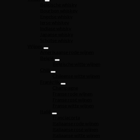
Belgische whisky
Bourbon whiskey
Engelse whisky
Ierse whiskey
Indiase whisky
Japanse whisky
Schotse whisky
Wijnen
Amerikaanse rode wijnen
België
Belgische witte wijnen
Chili
Chileense witte wijnen
Frankrijk
Champagne
Franse rode wijnen
Franse rosé wijnen
Franse witte wijnen
Italië
Franciacorta
Italiaanse rode wijnen
Italiaanse rosé wijnen
Italiaanse witte wijnen