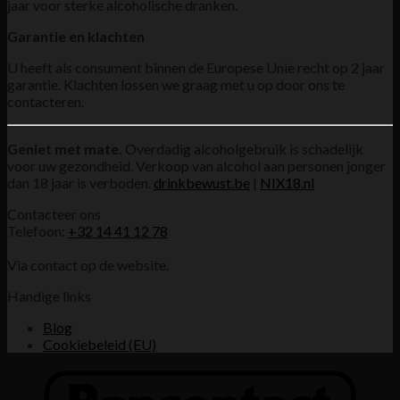
jaar voor sterke alcoholische dranken.
Garantie en klachten
U heeft als consument binnen de Europese Unie recht op 2 jaar
garantie. Klachten lossen we graag met u op door ons te
contacteren.
Geniet met mate.
Overdadig alcoholgebruik is schadelijk
voor uw gezondheid. Verkoop van alcohol aan personen jonger
dan 18 jaar is verboden.
drinkbewust.be
|
NIX18.nl
Contacteer ons
Telefoon:
+32 14 41 12 78
Via contact op de website.
Handige links
Blog
Cookiebeleid (EU)