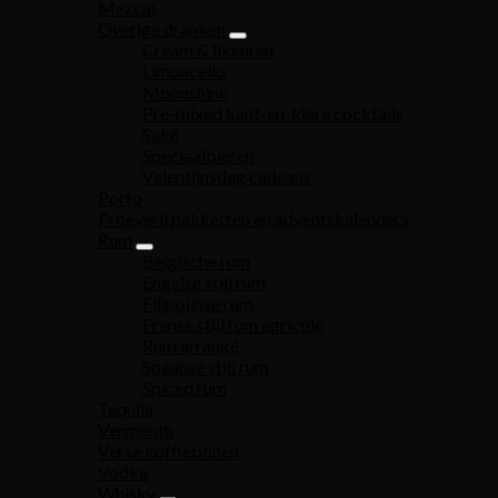
Mezcal
Overige dranken
Cream & likeuren
Limoncello
Moonshine
Pre-mixed kant-en-klare cocktails
Saké
Speciaalbieren
Valentijnsdag cadeaus
Porto
Proeverij pakketten en adventskalenders
Rum
Belgische rum
Engelse stijl rum
Filippijnse rum
Franse stijl rum agricole
Rum arrangé
Spaanse stijl rum
Spiced rum
Tequila
Vermouth
Verse koffiebonen
Vodka
Whisky