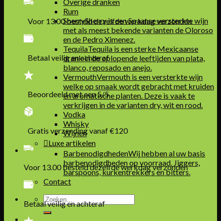
Overige dranken
Rum
Sherry
Sherry is een Spaanse versterkte wijn
Voor 13.00 besteld dezelfde werkdag verzonden
met als meest bekende varianten de Oloroso
en de Pedro Ximenez.
Tequila
Tequila is een sterke Mexicaanse
Betaal veilig en achteraf
drank in de oplopende leeftijden van plata,
blanco, reposado en anejo.
Vermouth
Vermouth is een versterkte wijn
welke op smaak wordt gebracht met kruiden
Beoordeeld met een 5/5
en aromatische planten. Deze is vaak te
verkrijgen in de varianten dry, wit en rood.
Vodka
Whisky
Gratis verzending vanaf €120
Wijnen
Luxe artikelen
Barbenodigdheden
Wij hebben al uw basis
barbenodigdheden op voorraad. Jiggers,
Voor 13.00 besteld dezelfde werkdag verzonden
barspoons, kurkentrekkers en bitters.
Contact
Zoeken
Betaal veilig en achteraf
naar: