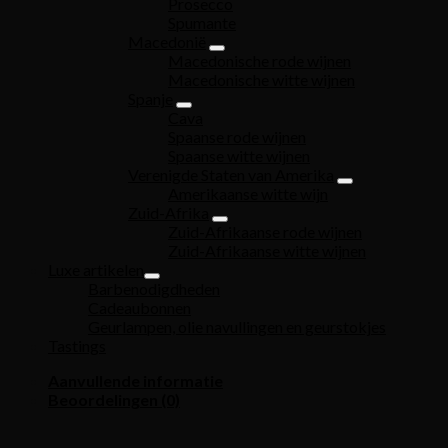
Prosecco
Spumante
Macedonië
Macedonische rode wijnen
Macedonische witte wijnen
Spanje
Cava
Spaanse rode wijnen
Spaanse witte wijnen
Verenigde Staten van Amerika
Amerikaanse witte wijn
Zuid-Afrika
Zuid-Afrikaanse rode wijnen
Zuid-Afrikaanse witte wijnen
Luxe artikelen
Barbenodigdheden
Cadeaubonnen
Geurlampen, olie navullingen en geurstokjes
Tastings
Aanvullende informatie
Beoordelingen (0)