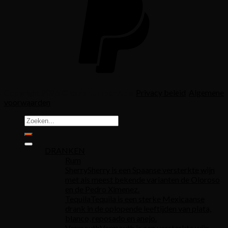
Copyright 2026 ©
casanumber7.be
Privacy beleid
Algemene
voorwaarden
Zoeken
naar:
DRANKEN
Rum
Sherry
Sherry is een Spaanse versterkte wijn
met als meest bekende varianten de Oloroso
en de Pedro Ximenez.
Tequila
Tequila is een sterke Mexicaanse
drank in de oplopende leeftijden van plata,
blanco, reposado en anejo.
Vermouth
Vermouth is een versterkte wijn