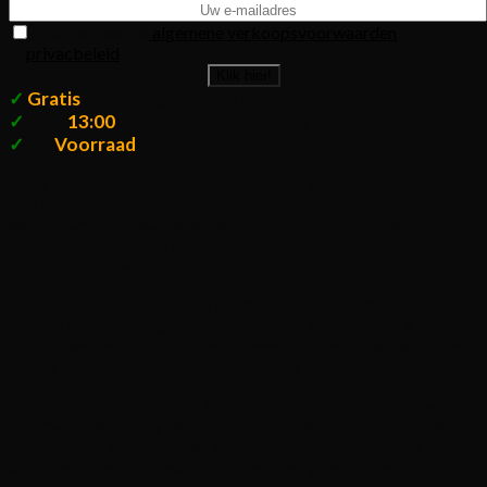
Ik accepteer de
algemene verkoopsvoorwaarden
en
privacbeleid
Klik hier!
✓
Gratis
verzending vanaf 120 Euro
✓
13:00
Voor
besteld? De volgende dag in huis!
✓
Voorraad
Op
Deze Belgian Owl heeft 5 jaar gerijpt op ex-bourbon vaten en
met een finish rijping op pedro ximenez vaten. Het betreft de
eerste versie van een serie bestaande uit 2 bottelingen. De
allereerste exclusieve limited edition van Belgian Owl met
slechts 2500 flessen!
Voor deze exclusieve editie ontmoette Meester distilleerder
Etienne Bouillon, Miguel Martins van de kuiperij José Y Miguel
S.L. Ze deelden hun kennis, ervaringen, visie en proefden samen
van de Belgian Owl Single Malt Whisky.
Ze zochten samen naar de juiste vaten om compleet nieuwe
smaken in de Whisky te brengen. De vaten die voor deze eerste
gelimiteerde editie werden gebruikt, zijn vaten gemaakt van
Spaanse eik waarin Pedro Ximenes Sherry gerijpt heeft. De
Belgian Owl whisky die eerst een rijping van 5 jaar op First Fill