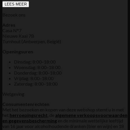
LEES MEER
Bezoek ons
Adres
Casa N°7
Nieuwe Kaai 7B
Turnhout (Antwerpen, België)
Openingsuren
Dinsdag: 8:00–18:00
Woensdag: 8:00–18:00
Donderdag: 8:00–18:00
Vrijdag: 8:00–18:00
Zaterdag: 8:00–18:00
Wetgeving
Consumentenrechten
Met het bezoeken en kopen van deze webshop stemt u in met
het
herroepingsrecht
, de
algemene verkoopsvoorwaarden
en gegevensbescherming
en de minimale wettelijke leeftijd
van 16 jaar voor alcoholhoudende dranken (bier en wijn) en 18