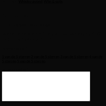
Moment
Whisky-avond
,
Wijn & spijs
Beoordelingen
Er zijn nog geen beoordelingen.
Wees de eerste om “Belgian Owl Whisky 5y #1/2
px Sherry Cask 70cl” te beoordelen
Je waardering
*
1 van de 5 sterren
2 van de 5 sterren
3 van de 5 sterren
4 van de
5 sterren
5 van de 5 sterren
Je beoordeling
*