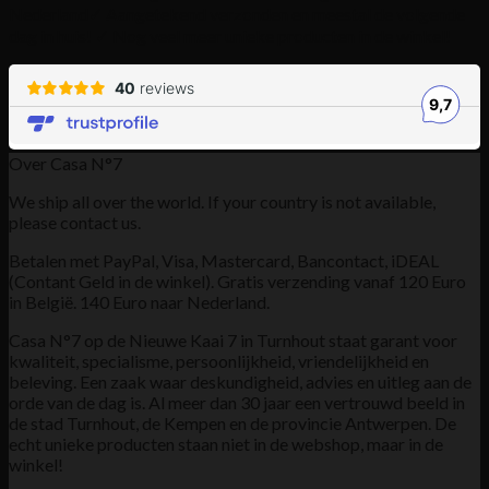
Nederland
✓ Aangetekend verzonden en meestal de volgende
dag in huis! ✓ Nog veel meer unieke producten in de winkel!
Over Casa N°7
We ship all over the world. If your country is not available,
please contact us.
Betalen met PayPal, Visa, Mastercard, Bancontact, iDEAL
(Contant Geld in de winkel). Gratis verzending vanaf 120 Euro
in België. 140 Euro naar Nederland.
Casa N°7 op de Nieuwe Kaai 7 in Turnhout staat garant voor
kwaliteit, specialisme, persoonlijkheid, vriendelijkheid en
beleving. Een zaak waar deskundigheid, advies en uitleg aan de
orde van de dag is. Al meer dan 30 jaar een vertrouwd beeld in
de stad Turnhout, de Kempen en de provincie Antwerpen. De
echt unieke producten staan niet in de webshop, maar in de
winkel!