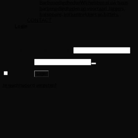
Barbenodigdheden
Wij hebben al uw basis
barbenodigdheden op voorraad. Jiggers,
barspoons, kurkentrekkers en bitters.
CONTACT
Login
Login
Gebruikersnaam of e-mailadres
*
Wachtwoord
*
Onthouden
Login
Je wachtwoord vergeten?