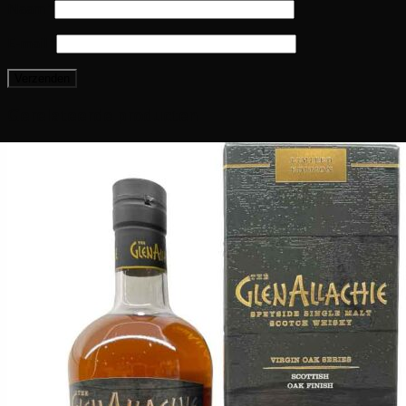
Naam
*
E-mail
*
Gerelateerde producten