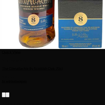
Quick View
Schotse whisky
The Glenallachie 8y Scottish Oak 70cl
€
80,00
In winkelwagen
✓ Gratis verzending vanaf 120 Euro in België. 140 Euro naar