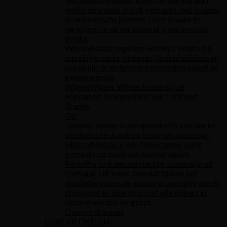
welke op smaak wordt gebracht met kruiden
en aromatische planten. Deze is vaak te
verkrijgen in de varianten dry, wit en rood.
Vodka
Whisky
Naast reguliere whisky’s vindt u bij
ons single casks, vintages, limited editions en
natuurlijk de Belgische bottelingen vanuit de
gehele wereld.
Wijnen
Wijnen Wijnen kopen bij de
wijnhandel en wijnwinkel van Turnhout.
Brandy
Gin
Jenever
Jenever is oorspronkelijk een sterke
alcoholische drank op basis van moutwijn.
Mezcal
Mezcal is een Mexicaanse spirit
gemaakt op basis van blauwe agave.
Porto
Porto is een versterkte, zoete wijn uit
Portugal. Dit komt doordat tijdens het
distillatieproces de gisting vroegtijdig wordt
stopgezet en daardoor niet alle suikers in
alcohol worden omgezet.
Overige dranken
LUXE ARTIKELEN