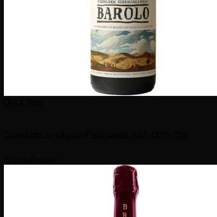
Quick View
Italiaanse rode wijnen
Casina bric serralunga d’alba barolo 2015 13,5% 75cl
€
42,00
In winkelwagen