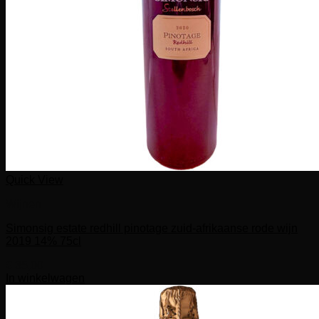
Quick View
Wijnen
Simonsig estate redhill pinotage zuid-afrikaanse rode wijn
2019 14% 75cl
€
35,00
In winkelwagen