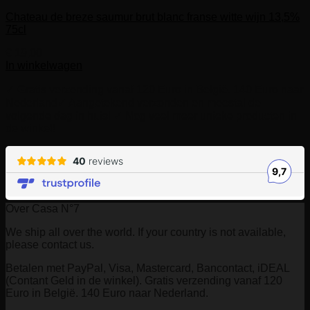
Chateau de breze saumur brut blanc franse witte wijn 13,5%
75cl
€
19,00
In winkelwagen
✓ Gratis verzending vanaf 120 Euro in België. 140 Euro naar
Nederland
✓ Aangetekend verzonden en meestal de
volgende dag in huis! ✓ Nog veel meer unieke producten in
de winkel!
Over Casa N°7
We ship all over the world. If your country is not available,
please contact us.
Betalen met PayPal, Visa, Mastercard, Bancontact, iDEAL
(Contant Geld in de winkel). Gratis verzending vanaf 120
Euro in België. 140 Euro naar Nederland.