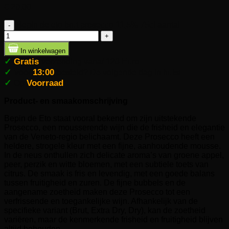
€
20,00
Bepin de eto brut prosecco 11,5% 75cl aantal
In winkelwagen
✓
Gratis
verzending vanaf 120 Euro
✓
13:00
Voor
besteld? De volgende dag in huis!
✓
Voorraad
Op
Product- en smaakomschrijving
Bepin de Eto staat vooral bekend om zijn uitstekende
Prosecco, een mousserende wijn die de frisheid en elegantie
van de Veneto-regio belichaamt. Deze Prosecco heeft een
heldere, strogele kleur met een fijne, aanhoudende mousse.
In de neus onthullen zich delicate aroma’s van groene appel,
peer, perzik en witte bloemen, met een subtiele toets van
citrus. De smaak is fris en levendig, met een goede balans
tussen fruitigheid en zuren. De fijne bubbels en de
aangename zoetheid maken deze Prosecco tot een
verfrissende en toegankelijke wijn. Afhankelijk van de
specifieke variant (Brut, Extra Dry, Dry), kan de zoetheid
variëren, maar de kenmerkende frisheid en fruitigheid blijven
altijd behouden.