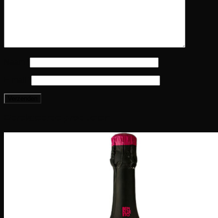
Naam
*
E-mail
*
Gerelateerde producten