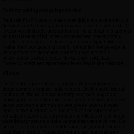
Perfecte pairings en gelegenheden
Bepin de Eto Prosecco is een veelzijdige mousserende wijn
die uitstekend samengaat met diverse gerechten en perfect
is voor verschillende gelegenheden. Hij is ideaal als aperitief
en past uitstekend bij lichte voorgerechten, zeevruchten,
salades en desserts. De frisse zuren en de fijne bubbels
maken hem ook geschikt voor bij gerechten met gevogelte
en vegetarische gerechten. Of het nu een informele
bijeenkomst is of een feestelijke gelegenheid, deze
Prosecco voegt een sprankelende en feestelijke toets toe.
Klimaat
De Veneto-regio kent een gematigd klimaat met warme,
droge zomers en milde, natte winters. Dit klimaat is ideaal
voor de wijnbouw, omdat het zorgt voor een langzaam
rijpingsproces van de druiven, wat resulteert in wijnen met
geconcentreerde aroma’s en een goede balans tussen
rijpheid en zuurgraad. De nabijheid van de Alpen en de
Adriatische Zee heeft een temperend effect op het klimaat,
wat bijdraagt aan de unieke kenmerken van de wijnen. De
heuvels van Conegliano Valdobbiadene, waar de druiven
voor Bepin de Eto Prosecco groeien, genieten van een