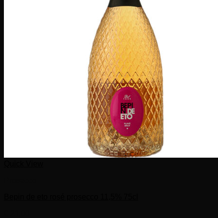
Quick View
Prosecco
Bepin de eto rosé prosecco 11,5% 75cl
€
21,00