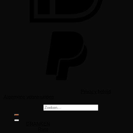
Copyright 2026 ©
casanumber7.be
Privacy beleid
Algemene voorwaarden
Zoeken naar:
DRANKEN
Rum