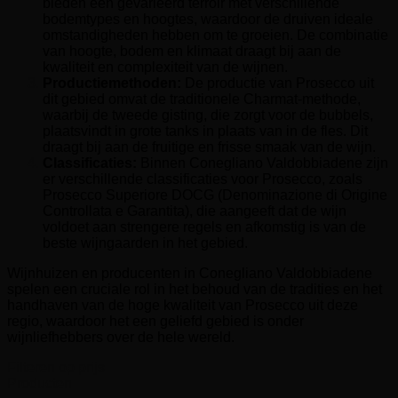
bieden een gevarieerd terroir met verschillende
bodemtypes en hoogtes, waardoor de druiven ideale
omstandigheden hebben om te groeien. De combinatie
van hoogte, bodem en klimaat draagt bij aan de
kwaliteit en complexiteit van de wijnen.
Productiemethoden:
De productie van Prosecco uit
dit gebied omvat de traditionele Charmat-methode,
waarbij de tweede gisting, die zorgt voor de bubbels,
plaatsvindt in grote tanks in plaats van in de fles. Dit
draagt bij aan de fruitige en frisse smaak van de wijn.
Classificaties:
Binnen Conegliano Valdobbiadene zijn
er verschillende classificaties voor Prosecco, zoals
Prosecco Superiore DOCG (Denominazione di Origine
Controllata e Garantita), die aangeeft dat de wijn
voldoet aan strengere regels en afkomstig is van de
beste wijngaarden in het gebied.
Wijnhuizen en producenten in Conegliano Valdobbiadene
spelen een cruciale rol in het behoud van de tradities en het
handhaven van de hoge kwaliteit van Prosecco uit deze
regio, waardoor het een geliefd gebied is onder
wijnliefhebbers over de hele wereld.
Filteren op prijs
Producten