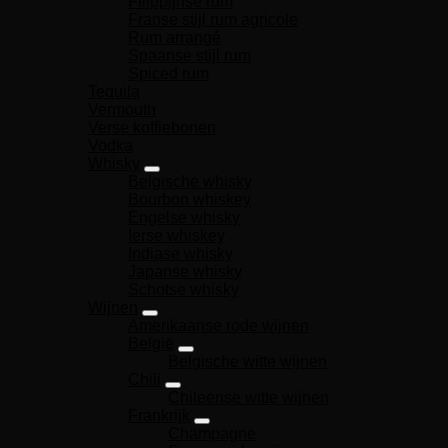
Filippijnse rum
Franse stijl rum agricole
Rum arrangé
Spaanse stijl rum
Spiced rum
Tequila
Vermouth
Verse koffiebonen
Vodka
Whisky
Belgische whisky
Bourbon whiskey
Engelse whisky
Ierse whiskey
Indiase whisky
Japanse whisky
Schotse whisky
Wijnen
Amerikaanse rode wijnen
België
Belgische witte wijnen
Chili
Chileense witte wijnen
Frankrijk
Champagne