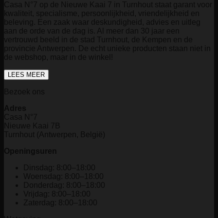
Casa N°7 op de Nieuwe Kaai 7 in Turnhout staat garant voor
kwaliteit, specialisme, persoonlijkheid, vriendelijkheid en
beleving. Een zaak waar deskundigheid, advies en uitleg
aan de orde van de dag is. Al meer dan 30 jaar een
vertrouwd beeld in de stad Turnhout, de Kempen en de
provincie Antwerpen. De echt unieke producten staan niet in
de webshop, maar in de winkel!
LEES MEER
Bezoek ons
Adres
Casa N°7
Nieuwe Kaai 7B
Turnhout (Antwerpen, België)
Openingsuren
Dinsdag: 8:00–18:00
Woensdag: 8:00–18:00
Donderdag: 8:00–18:00
Vrijdag: 8:00–18:00
Zaterdag: 8:00–18:00