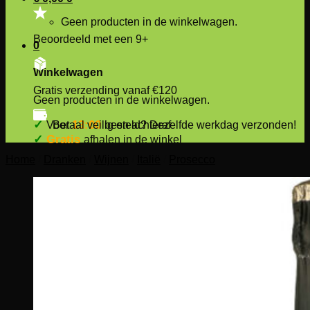
Geen producten in de winkelwagen.
Beoordeeld met een 9+
0
Winkelwagen
Gratis verzending vanaf €120
Geen producten in de winkelwagen.
✓
13:00
Voor
besteld? Dezelfde werkdag verzonden!
Beoordeeld met een 5/5
✓
Gratis
afhalen in de winkel
Home
/
Dranken
/
Wijnen
/
Italië
/
Prosecco