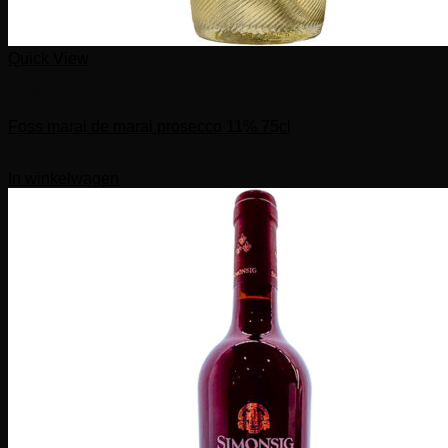
Quick View
Prosecco
Foss marai de marai prosecco 11% 75cl
€
18,50
In winkelwagen