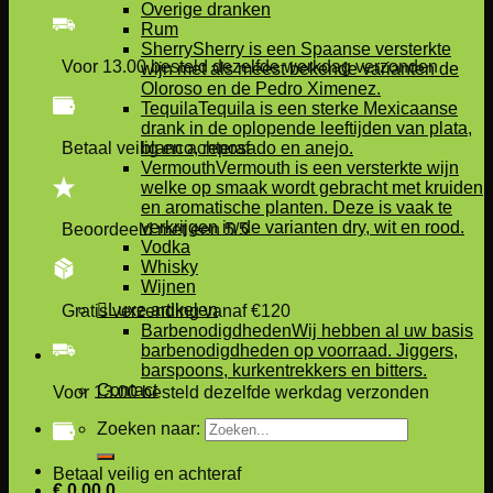
Overige dranken
Rum
Sherry
Sherry is een Spaanse versterkte
Voor 13.00 besteld dezelfde werkdag verzonden
wijn met als meest bekende varianten de
Oloroso en de Pedro Ximenez.
Tequila
Tequila is een sterke Mexicaanse
drank in de oplopende leeftijden van plata,
Betaal veilig en achteraf
blanco, reposado en anejo.
Vermouth
Vermouth is een versterkte wijn
welke op smaak wordt gebracht met kruiden
en aromatische planten. Deze is vaak te
verkrijgen in de varianten dry, wit en rood.
Beoordeeld met een 5/5
Vodka
Whisky
Wijnen
Luxe artikelen
Gratis verzending vanaf €120
Barbenodigdheden
Wij hebben al uw basis
barbenodigdheden op voorraad. Jiggers,
barspoons, kurkentrekkers en bitters.
Contact
Voor 13.00 besteld dezelfde werkdag verzonden
Zoeken naar:
Betaal veilig en achteraf
€
0,00
0