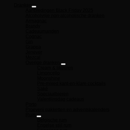
Dranken
Aanbiedingen Black Friday 2025
Alcoholvrije non-alcoholische dranken
Armagnac
Brandy
Cadeaumanden
Cognac
Gin
Grappa
Jenever
Mezcal
Overige dranken
Cream & likeuren
Limoncello
Moonshine
Pre-mixed kant-en-klare cocktails
Saké
Speciaalbieren
Valentijnsdag cadeaus
Porto
Proeverij pakketten en adventskalenders
Rum
Belgische rum
Engelse stijl rum