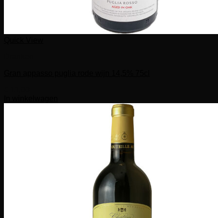
Quick View
Dranken
Gran appasso puglia rode wijn 14,5% 75cl
€
11,00
In winkelwagen