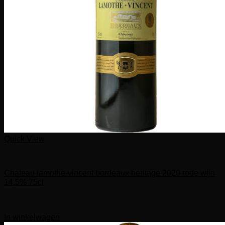
Quick View
Franse rode wijnen
Chateau lamothe-vincent bordeaux heritage 2020 rode wijn
14,5% 75cl
Gewaardeerd
5.00
uit 5
€
15,00
In winkelwagen