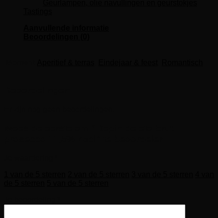
Geurlampen, olie navullingen en geurstokjes
Tastings
Aanvullende informatie
Beoordelingen (0)
Moment
Aperitief & terras
,
Eindejaar & feest
,
Romantisch
Beoordelingen
Er zijn nog geen beoordelingen.
Wees de eerste om “Bepin de eto brut
prosecco 11,5% 75cl” te beoordelen
Je waardering
*
1 van de 5 sterren
2 van de 5 sterren
3 van de 5 sterren
4 van
de 5 sterren
5 van de 5 sterren
Je beoordeling
*