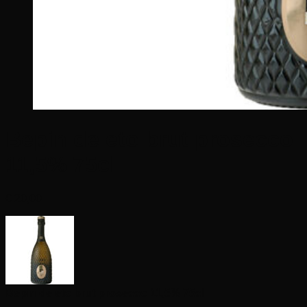
Bepin de eto brut prosecco
11,5% 75cl
€
20,00
Bepin de eto brut prosecco 11,5% 75cl