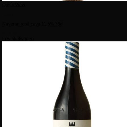
Quick View
Cava
Naveran rosé cava 11,5% 75cl
€
13,98
In winkelwagen