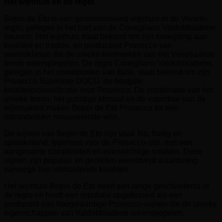
Het wijnhuis en de regio
Bepin de Eto is een gerenommeerd wijnhuis in de Veneto-
regio, gelegen in het hart van de Conegliano Valdobbiadene
heuvels. Het wijnhuis staat bekend om zijn toewijding aan
kwaliteit en traditie, en produceert Prosecco van
wereldklasse die de unieke kenmerken van het Venetiaanse
terroir weerspiegelen. De regio Conegliano Valdobbiadene,
gelegen in het noordoosten van Italië, staat bekend om zijn
Prosecco Superiore DOCG, de hoogste
kwaliteitsclassificatie voor Prosecco. De combinatie van het
unieke terroir, het gunstige klimaat en de expertise van de
wijnmakers maken Bepin de Eto Prosecco tot een
uitzonderlijke mousserende wijn.
De wijnen van Bepin de Eto zijn vaak fris, fruitig en
sprankelend, typerend voor de Prosecco-stijl, met een
aangename complexiteit en evenwichtige smaken. Deze
wijnen zijn populair en genieten wereldwijd waardering
vanwege hun uitmuntende kwaliteit.
Het wijnhuis Bepin de Eto heeft een lange geschiedenis in
de regio en heeft een reputatie opgebouwd als een
producent van hoogwaardige Prosecco-wijnen die de unieke
eigenschappen van Valdobbiadene weerspiegelen.