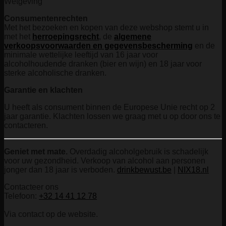
Wetgeving
Consumentenrechten
Met het bezoeken en kopen van deze webshop stemt u in
met het
herroepingsrecht
, de
algemene
verkoopsvoorwaarden en gegevensbescherming
en de
minimale wettelijke leeftijd van 16 jaar voor
alcoholhoudende dranken (bier en wijn) en 18 jaar voor
sterke alcoholische dranken.
Garantie en klachten
U heeft als consument binnen de Europese Unie recht op 2
jaar garantie. Klachten lossen we graag met u op door ons te
contacteren.
Geniet met mate.
Overdadig alcoholgebruik is schadelijk
voor uw gezondheid. Verkoop van alcohol aan personen
jonger dan 18 jaar is verboden.
drinkbewust.be
|
NIX18.nl
Contacteer ons
Telefoon:
+32 14 41 12 78
Via contact op de website.