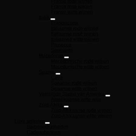
Franse rode wijnen
Franse rosé wijnen
Franse witte wijnen
Italië
Franciacorta
Italiaanse rode wijnen
Italiaanse rosé wijnen
Italiaanse witte wijnen
Prosecco
Spumante
Macedonië
Macedonische rode wijnen
Macedonische witte wijnen
Spanje
Cava
Spaanse rode wijnen
Spaanse witte wijnen
Verenigde Staten van Amerika
Amerikaanse witte wijn
Zuid-Afrika
Zuid-Afrikaanse rode wijnen
Zuid-Afrikaanse witte wijnen
Luxe artikelen
Barbenodigdheden
Cadeaubonnen