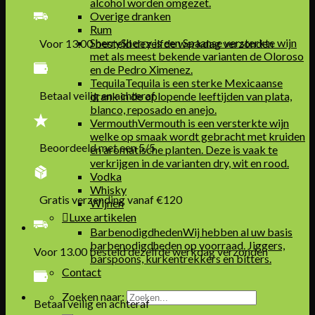
alcohol worden omgezet.
Overige dranken
Rum
Sherry
Sherry is een Spaanse versterkte wijn
Voor 13.00 besteld dezelfde werkdag verzonden
met als meest bekende varianten de Oloroso
en de Pedro Ximenez.
Tequila
Tequila is een sterke Mexicaanse
Betaal veilig en achteraf
drank in de oplopende leeftijden van plata,
blanco, reposado en anejo.
Vermouth
Vermouth is een versterkte wijn
welke op smaak wordt gebracht met kruiden
Beoordeeld met een 5/5
en aromatische planten. Deze is vaak te
verkrijgen in de varianten dry, wit en rood.
Vodka
Whisky
Gratis verzending vanaf €120
Wijnen
Luxe artikelen
Barbenodigdheden
Wij hebben al uw basis
barbenodigdheden op voorraad. Jiggers,
Voor 13.00 besteld dezelfde werkdag verzonden
barspoons, kurkentrekkers en bitters.
Contact
Zoeken naar:
Betaal veilig en achteraf