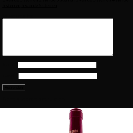
5 sterren
5 van de 5 sterren
Je beoordeling
*
Naam
*
E-mail
*
Gerelateerde producten