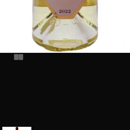
Chateau kamnik pinot grigio
macedonische witte wijn
13,5% 75cl
€
21,00
Op voorraad (kan nabesteld worden)