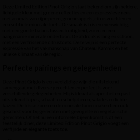
Deze Limited Edition Pinot Grigio staat bekend om zijn heldere,
lichtgele kleur met groene reflecties en een expressieve neus
met aroma’s van rijpe peren, groene appels, citrusvruchten en
een subtiele minerale toets. De smaak is fris en evenwichtig,
met een goede balans tussen fruitigheid, zuren en een
aangename minerale ondertoon. De afdronk is lang en schoon,
met een verfrissende citrustoets. Deze wijn is een perfecte
expressie van het vakmanschap van Chateau Kamnik en het
unieke klimaat van de regio.
Perfecte pairings en gelegenheden
Deze Pinot Grigio is een veelzijdige wijn die uitstekend
samengaat met diverse gerechten en perfect is voor
verschillende gelegenheden. Hij is ideaal als aperitief en past
uitstekend bij vis, schaal- en schelpdieren, salades en lichte
kazen. De frisse zuren en de minerale tonen maken hem ook
geschikt voor bij gerechten met gevogelte en vegetarische
gerechten. Of het nu een informele bijeenkomst is of een
feestelijk diner, deze Limited Edition Pinot Grigio voegt een
verfijnde en elegante toets toe.