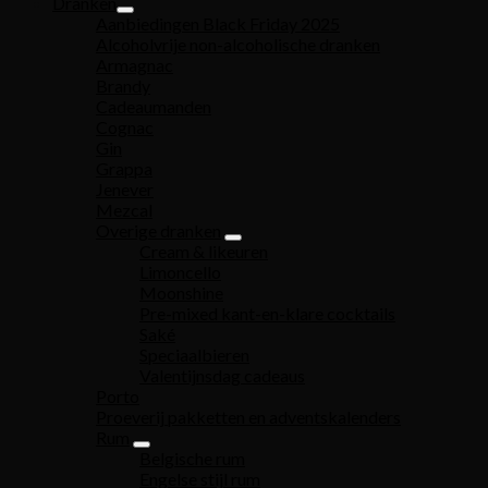
Dranken
Aanbiedingen Black Friday 2025
Alcoholvrije non-alcoholische dranken
Armagnac
Brandy
Cadeaumanden
Cognac
Gin
Grappa
Jenever
Mezcal
Overige dranken
Cream & likeuren
Limoncello
Moonshine
Pre-mixed kant-en-klare cocktails
Saké
Speciaalbieren
Valentijnsdag cadeaus
Porto
Proeverij pakketten en adventskalenders
Rum
Belgische rum
Engelse stijl rum