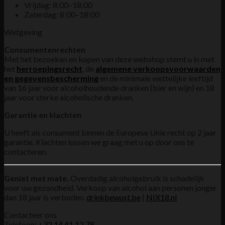
Vrijdag: 8:00–18:00
Zaterdag: 8:00–18:00
Wetgeving
Consumentenrechten
Met het bezoeken en kopen van deze webshop stemt u in met
het
herroepingsrecht
, de
algemene verkoopsvoorwaarden
en gegevensbescherming
en de minimale wettelijke leeftijd
van 16 jaar voor alcoholhoudende dranken (bier en wijn) en 18
jaar voor sterke alcoholische dranken.
Garantie en klachten
U heeft als consument binnen de Europese Unie recht op 2 jaar
garantie. Klachten lossen we graag met u op door ons te
contacteren.
Geniet met mate.
Overdadig alcoholgebruik is schadelijk
voor uw gezondheid. Verkoop van alcohol aan personen jonger
dan 18 jaar is verboden.
drinkbewust.be
|
NIX18.nl
Contacteer ons
Telefoon:
+32 14 41 12 78