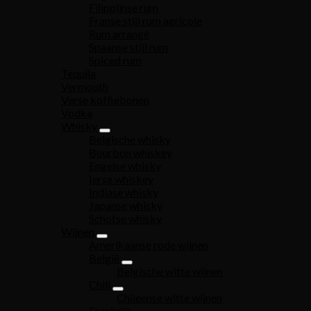
Filippijnse rum
Franse stijl rum agricole
Rum arrangé
Spaanse stijl rum
Spiced rum
Tequila
Vermouth
Verse koffiebonen
Vodka
Whisky
Belgische whisky
Bourbon whiskey
Engelse whisky
Ierse whiskey
Indiase whisky
Japanse whisky
Schotse whisky
Wijnen
Amerikaanse rode wijnen
België
Belgische witte wijnen
Chili
Chileense witte wijnen
Frankrijk