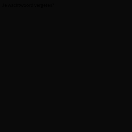
Je wachtwoord vergeten?