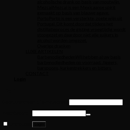
alcoholische drank op basis van moutwijn.
Mezcal
Mezcal is een Mexicaanse spirit
gemaakt op basis van blauwe agave.
Porto
Porto is een versterkte, zoete wijn uit
Portugal. Dit komt doordat tijdens het
distillatieproces de gisting vroegtijdig wordt
stopgezet en daardoor niet alle suikers in
alcohol worden omgezet.
Overige dranken
LUXE ARTIKELEN
Barbenodigdheden
Wij hebben al uw basis
barbenodigdheden op voorraad. Jiggers,
barspoons, kurkentrekkers en bitters.
CONTACT
Login
Login
Gebruikersnaam of e-mailadres
*
Wachtwoord
*
Onthouden
Login