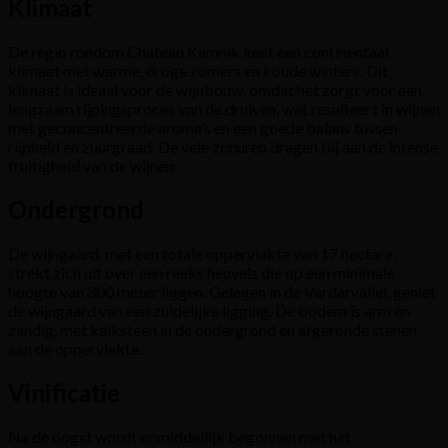
Klimaat
De regio rondom Chateau Kamnik kent een continentaal
klimaat met warme, droge zomers en koude winters. Dit
klimaat is ideaal voor de wijnbouw, omdat het zorgt voor een
langzaam rijpingsproces van de druiven, wat resulteert in wijnen
met geconcentreerde aroma’s en een goede balans tussen
rijpheid en zuurgraad. De vele zonuren dragen bij aan de intense
fruitigheid van de wijnen.
Ondergrond
De wijngaard, met een totale oppervlakte van 17 hectare,
strekt zich uit over een reeks heuvels die op een minimale
hoogte van 300 meter liggen. Gelegen in de Vardarvallei, geniet
de wijngaard van een zuidelijke ligging. De bodem is arm en
zandig, met kalksteen in de ondergrond en afgeronde stenen
aan de oppervlakte.
Vinificatie
Na de oogst wordt onmiddellijk begonnen met het