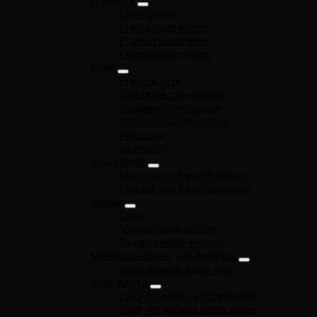
Champagne
Franse rode wijnen
Franse rosé wijnen
Franse witte wijnen
Italië
Franciacorta
Italiaanse rode wijnen
Italiaanse rosé wijnen
Italiaanse witte wijnen
Prosecco
Spumante
Macedonië
Macedonische rode wijnen
Macedonische witte wijnen
Spanje
Cava
Spaanse rode wijnen
Spaanse witte wijnen
Verenigde Staten van Amerika
Amerikaanse witte wijn
Zuid-Afrika
Zuid-Afrikaanse rode wijnen
Zuid-Afrikaanse witte wijnen