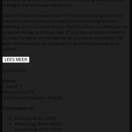
in België. 140 Euro naar Nederland.
Casa N°7 op de Nieuwe Kaai 7 in Turnhout staat garant voor
kwaliteit, specialisme, persoonlijkheid, vriendelijkheid en
beleving. Een zaak waar deskundigheid, advies en uitleg aan de
orde van de dag is. Al meer dan 30 jaar een vertrouwd beeld in
de stad Turnhout, de Kempen en de provincie Antwerpen. De
echt unieke producten staan niet in de webshop, maar in de
winkel!
LEES MEER
Bezoek ons
Adres
Casa N°7
Nieuwe Kaai 7B
Turnhout (Antwerpen, België)
Openingsuren
Dinsdag: 8:00–18:00
Woensdag: 8:00–18:00
Donderdag: 8:00–18:00