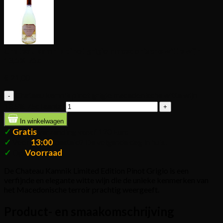
Chateau kamnik pinot grigio macedonische witte wijn
13,5% 75cl
€
21,00
Chateau kamnik pinot grigio macedonische witte wijn
13,5% 75cl aantal
In winkelwagen
✓
Gratis
verzending vanaf 120 Euro
✓
13:00
Voor
besteld? De volgende dag in huis!
✓
Voorraad
Op
De Chateau Kamnik Limited Edition Pinot Grigio is een
verfijnde en elegante witte wijn die de unieke kenmerken van
het Macedonische terroir prachtig weergeeft.
Product- en smaakomschrijving