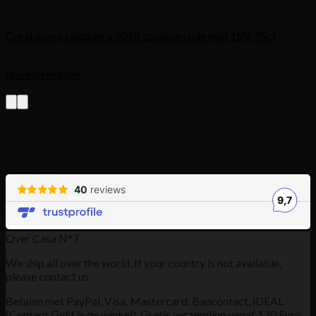
Spaanse rode wijnen
Coral duero salgadero 2018 spaanse rode wijn 15% 75cl
€
23,00
In winkelwagen
✓ Gratis verzending vanaf 120 Euro in België. 140 Euro naar
Nederland
✓ Aangetekend verzonden en meestal de volgende
dag in huis! ✓ Nog veel meer unieke producten in de winkel!
Over Casa N°7
We ship all over the world. If your country is not available,
please contact us.
Betalen met PayPal, Visa, Mastercard, Bancontact, iDEAL
(Contant Geld in de winkel). Gratis verzending vanaf 120 Euro