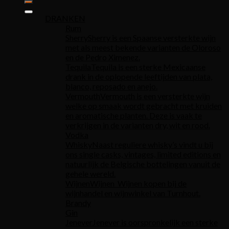
DRANKEN
Rum
Sherry
Sherry is een Spaanse versterkte wijn
met als meest bekende varianten de Oloroso
en de Pedro Ximenez.
Tequila
Tequila is een sterke Mexicaanse
drank in de oplopende leeftijden van plata,
blanco, reposado en anejo.
Vermouth
Vermouth is een versterkte wijn
welke op smaak wordt gebracht met kruiden
en aromatische planten. Deze is vaak te
verkrijgen in de varianten dry, wit en rood.
Vodka
Whisky
Naast reguliere whisky’s vindt u bij
ons single casks, vintages, limited editions en
natuurlijk de Belgische bottelingen vanuit de
gehele wereld.
Wijnen
Wijnen Wijnen kopen bij de
wijnhandel en wijnwinkel van Turnhout.
Brandy
Gin
Jenever
Jenever is oorspronkelijk een sterke