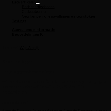
Luxe artikelen
Barbenodigdheden
Cadeaubonnen
Geurlampen, olie navullingen en geurstokjes
Tastings
Aanvullende informatie
Beoordelingen (0)
Moment
Wijn & spijs
Beoordelingen
Er zijn nog geen beoordelingen.
Wees de eerste om “Chateau kamnik pinot grigio
macedonische witte wijn 13,5% 75cl” te
beoordelen
Je waardering
*
1 van de 5 sterren
2 van de 5 sterren
3 van de 5 sterren
4 van de