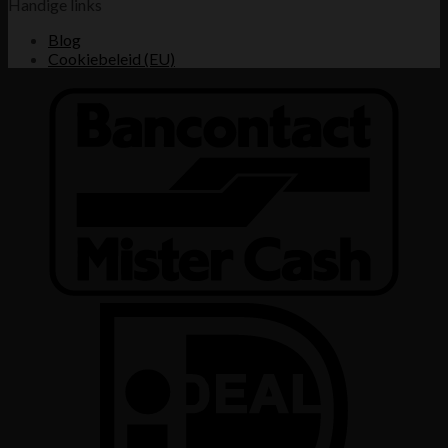
Handige links
Blog
Cookiebeleid (EU)