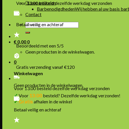
Luxe artikelen
Voor 13.00 besteld dezelfde werkdag verzonden
Barbenodigdheden
Wij hebben al uw basis bar
Contact
Zoeken
Betaal veilig en achteraf
naar:
€
0,00
0
Beoordeeld met een 5/5
Geen producten in de winkelwagen.
0
Gratis verzending vanaf €120
Winkelwagen
Geen producten in de winkelwagen.
Voor 13.00 besteld dezelfde werkdag verzonden
✓
13:00
Voor
besteld? Dezelfde werkdag verzonden!
✓
Gratis
afhalen in de winkel
Betaal veilig en achteraf