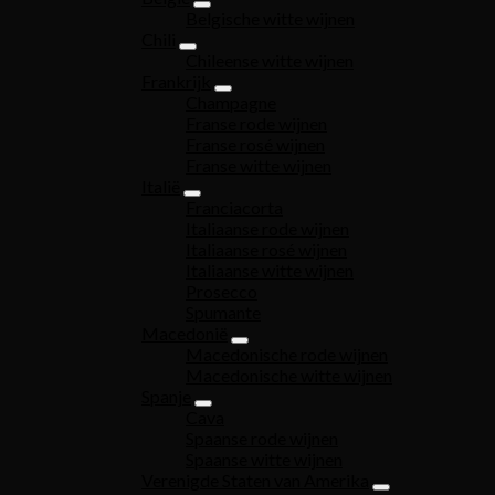
Belgische witte wijnen
Chili
Chileense witte wijnen
Frankrijk
Champagne
Franse rode wijnen
Franse rosé wijnen
Franse witte wijnen
Italië
Franciacorta
Italiaanse rode wijnen
Italiaanse rosé wijnen
Italiaanse witte wijnen
Prosecco
Spumante
Macedonië
Macedonische rode wijnen
Macedonische witte wijnen
Spanje
Cava
Spaanse rode wijnen
Spaanse witte wijnen
Verenigde Staten van Amerika