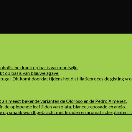
coholische drank op basis van moutwijn.
kt op basis van blauwe agave.
rtugal. Dit komt doordat tijdens het distillatieproces de gisting vr
et als meest bekende varianten de Oloroso en de Pedro Ximenez.
in de oplopende leeftijden van plata, blanco, reposado en anejo.
e op smaak wordt gebracht met kruiden en aromatische planten. Deze