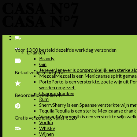
Skip
to
content
Voor 13.00 besteld dezelfde werkdag verzonden
Dranken
Brandy
Gin
Jenever
Jenever is oorspronkelijk een sterke al
Betaal veilig en achteraf
Mezcal
Mezcal is een Mexicaanse spirit gemaa
Porto
Porto is een versterkte, zoete wijn uit Po
worden omgezet.
Overige dranken
Beoordeeld met een 9+
Rum
Sherry
Sherry is een Spaanse versterkte wijn m
Tequila
Tequila is een sterke Mexicaanse drank 
Vermouth
Vermouth is een versterkte wijn welk
Gratis verzending vanaf €120
Vodka
Whisky
Wijnen