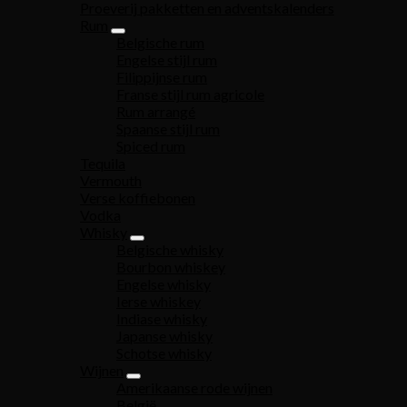
Proeverij pakketten en adventskalenders
Rum
Belgische rum
Engelse stijl rum
Filippijnse rum
Franse stijl rum agricole
Rum arrangé
Spaanse stijl rum
Spiced rum
Tequila
Vermouth
Verse koffiebonen
Vodka
Whisky
Belgische whisky
Bourbon whiskey
Engelse whisky
Ierse whiskey
Indiase whisky
Japanse whisky
Schotse whisky
Wijnen
Amerikaanse rode wijnen
België