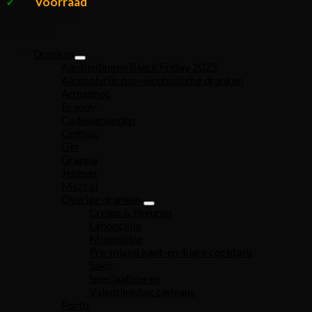
✓
Voorraad
Op
Filteren op prijs
Producten
Dranken
Aanbiedingen Black Friday 2025
Alcoholvrije non-alcoholische dranken
Armagnac
Brandy
Cadeaumanden
Cognac
Gin
Grappa
Jenever
Mezcal
Overige dranken
Cream & likeuren
Limoncello
Moonshine
Pre-mixed kant-en-klare cocktails
Saké
Speciaalbieren
Valentijnsdag cadeaus
Porto