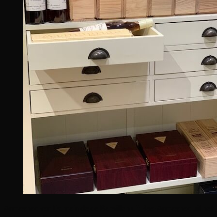
Armagnac van Domain de de Baraillon uit Bas-Armagnac uit het 
de kenners. Dit kleine huis kan ons voorzien van vele mooie jaren