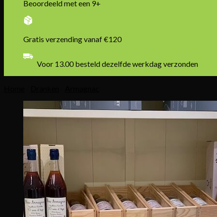
Beoordeeld met een 9+
Gratis verzending vanaf €120
Betaal veilig en achteraf
Home
/
Dranken
/
Armagnac