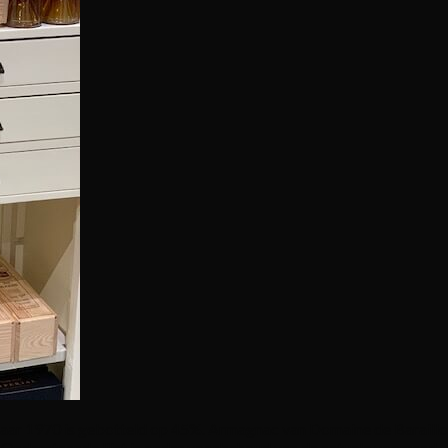
jaar 1970 is gebotteld op 45%. Armagnac van Domaine de Baraillo
. Onderstaande lijst is onder voorbehoud van de actuele voorraad.