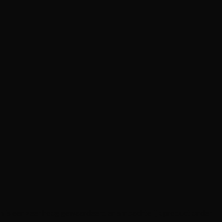
n is een zeer hoog gewaardeerd en ambachtelijk product onder