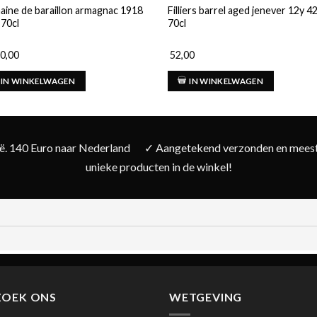
ine de baraillon armagnac 1918
Filliers barrel aged jenever 12y 
70cl
70cl
0,00
52,00
IN WINKELWAGEN
IN WINKELWAGEN
ië. 140 Euro naar Nederland
✓ Aangetekend verzonden en meesta
unieke producten in de winkel!
ZOEK ONS
WETGEVING