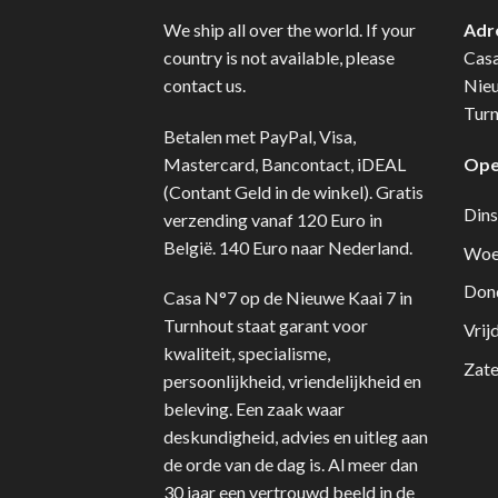
We ship all over the world. If your
Adr
country is not available, please
Cas
contact us.
Nie
Turn
Betalen met PayPal, Visa,
Mastercard, Bancontact, iDEAL
Ope
(Contant Geld in de winkel). Gratis
Dins
verzending vanaf 120 Euro in
België. 140 Euro naar Nederland.
Woe
Don
Casa N°7 op de Nieuwe Kaai 7 in
Turnhout staat garant voor
Vrij
kwaliteit, specialisme,
Zate
persoonlijkheid, vriendelijkheid en
beleving. Een zaak waar
deskundigheid, advies en uitleg aan
de orde van de dag is. Al meer dan
30 jaar een vertrouwd beeld in de