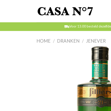
Skip
to
content
Voor 13.00 besteld dezelfd
HOME
/
DRANKEN
/
JENEVER