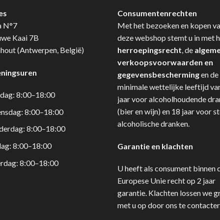
es
Consumentenrechten
a N°7
Met het bezoeken en kopen v
uwe Kaai 7B
deze webshop stemt u in met h
hout (Antwerpen, België)
herroepingsrecht
, de
algem
verkoopsvoorwaarden en
ningsuren
gegevensbescherming
en de
minimale wettelijke leeftijd va
dag: 8:00–18:00
jaar voor alcoholhoudende dr
(bier en wijn) en 18 jaar voor s
nsdag: 8:00–18:00
alcoholische dranken.
derdag: 8:00–18:00
dag: 8:00–18:00
Garantie en klachten
rdag: 8:00–18:00
U heeft als consument binnen 
Europese Unie recht op 2 jaar
garantie. Klachten lossen we g
met u op door ons te contacter