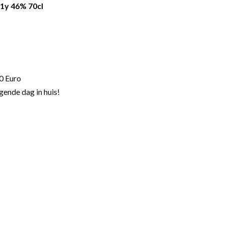
21y 46% 70cl
0 Euro
gende dag in huis!