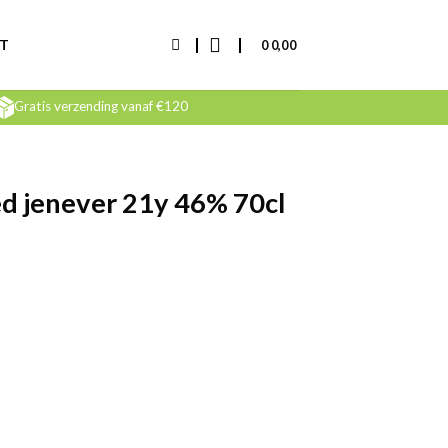
T
0
0,00
Gratis verzending vanaf €120
ged jenever 21y 46% 70cl