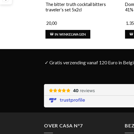
The bitter truth cocktail bitters
Doma
traveler’s set 5x2cl
41% 
20,00
1.35
IN WINKELWAGEN
✓ Gratis verzending vanaf 120 Euro in Belg
OVER CASA N°7
BE