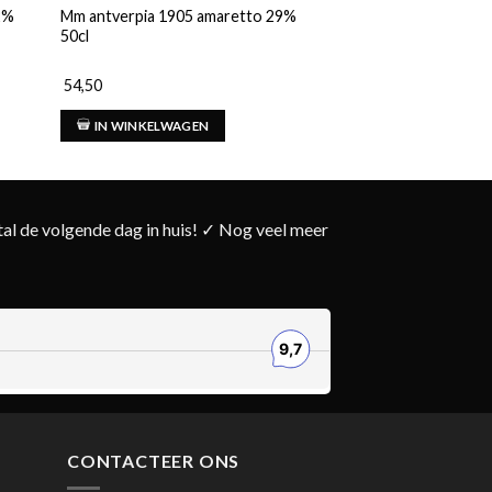
42%
Mm antverpia 1905 amaretto 29%
Glenallachie 10 Year
50cl
54,50
77,00
IN WINKELWAGEN
IN WINKELWAG
l de volgende dag in huis! ✓ Nog veel meer
CONTACTEER ONS