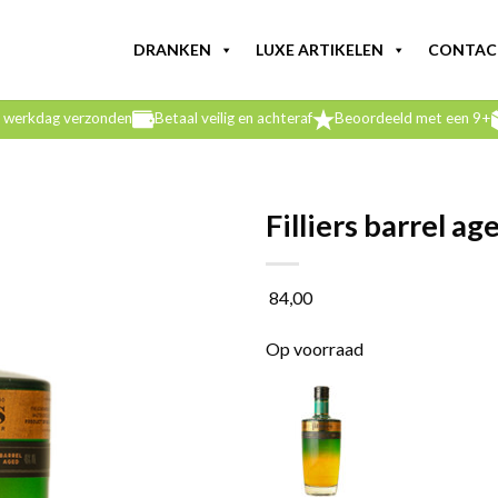
DRANKEN
LUXE ARTIKELEN
CONTAC
e werkdag verzonden
Betaal veilig en achteraf
Beoordeeld met een 9+
Filliers barrel a
84,00
Op voorraad