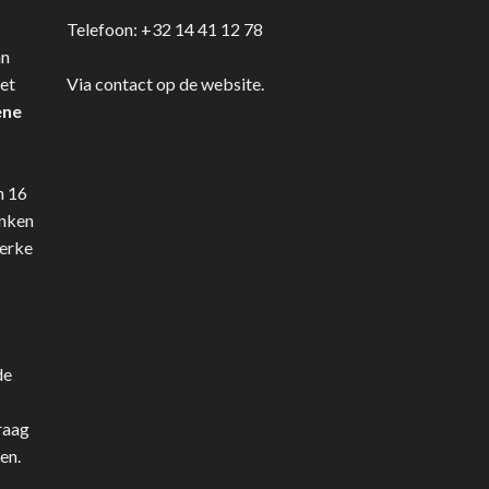
Telefoon:
+32 14 41 12 78
an
et
Via contact op de website.
ene
n 16
anken
terke
de
raag
en.