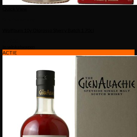
Quick View
Schotse whisky
Wolfburn 10y Olorosso Sherry Batch 1 70cl
€
72,00
In winkelwagen
ACTIE