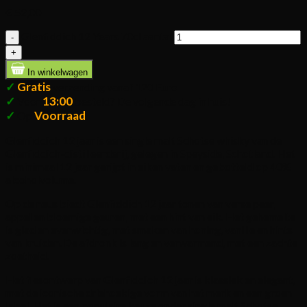
€
52,00
Glenfiddich 12 Years 70cl aantal
In winkelwagen
✓
Gratis
verzending vanaf 120 Euro
✓
13:00
Voor
besteld? De volgende dag in huis!
✓
Voorraad
Op
Glenfiddich 12 jaar is een single malt Schotse whisky van de
Glenfiddich-distilleerderij, gelegen in Speyside, Schotland. Het
is minimaal 12 jaar gerijpt in eiken vaten en gebotteld op 40%
alcoholvolume.
Op de neus biedt Glenfiddich 12 jaar tonen van verse peer,
appel en bloemige geuren, met een hint van eik. Het gehemelte
is glad en evenwichtig, met smaken van honing, vanille en hints
van kruiden. De afdronk is lang en verwarmend, met een zachte
zoetheid.
Het flesontwerp van Glenfiddich 12 jaar is klassiek en elegant,
met de iconische driehoekige vorm van het merk en een groen
label. Het is een populaire keuze onder single malt Schotse