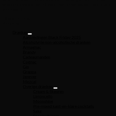
whisky drinkers en wordt vaak beschouwd als een benchmark
voor de stijl.
Filteren op prijs
Producten
Dranken
Aanbiedingen Black Friday 2025
Alcoholvrije non-alcoholische dranken
Armagnac
Brandy
Cadeaumanden
Cognac
Gin
Grappa
Jenever
Mezcal
Overige dranken
Cream & likeuren
Limoncello
Moonshine
Pre-mixed kant-en-klare cocktails
Saké
Speciaalbieren