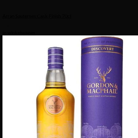
Schotse whisky
Arran Sauternes Cask Finish 70cl
€
61,00
In winkelwagen