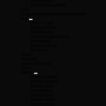
Valentijnsdag cadeaus
Porto
Proeverij pakketten en adventskalenders
Rum
Belgische rum
Engelse stijl rum
Filippijnse rum
Franse stijl rum agricole
Rum arrangé
Spaanse stijl rum
Spiced rum
Tequila
Vermouth
Verse koffiebonen
Vodka
Whisky
Belgische whisky
Bourbon whiskey
Engelse whisky
Ierse whiskey
Indiase whisky
Japanse whisky
Schotse whisky