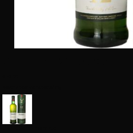
Glenfiddich 12 Years 70cl
€
52,00
Beschikbaar via nabestelling
Glenfiddich 12 Years 70cl