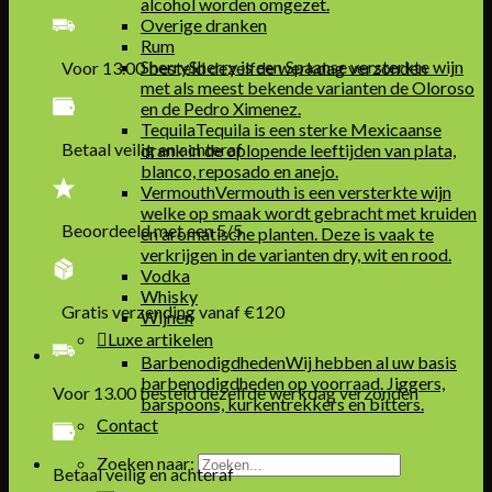
alcohol worden omgezet.
Overige dranken
Rum
Sherry
Sherry is een Spaanse versterkte wijn
Voor 13.00 besteld dezelfde werkdag verzonden
met als meest bekende varianten de Oloroso
en de Pedro Ximenez.
Tequila
Tequila is een sterke Mexicaanse
Betaal veilig en achteraf
drank in de oplopende leeftijden van plata,
blanco, reposado en anejo.
Vermouth
Vermouth is een versterkte wijn
welke op smaak wordt gebracht met kruiden
Beoordeeld met een 5/5
en aromatische planten. Deze is vaak te
verkrijgen in de varianten dry, wit en rood.
Vodka
Whisky
Gratis verzending vanaf €120
Wijnen
Luxe artikelen
Barbenodigdheden
Wij hebben al uw basis
barbenodigdheden op voorraad. Jiggers,
Voor 13.00 besteld dezelfde werkdag verzonden
barspoons, kurkentrekkers en bitters.
Contact
Zoeken naar:
Betaal veilig en achteraf