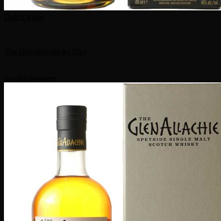
Quick View
Schotse whisky
The Glenallachie 8y 70cl
€
56,00
In winkelwagen