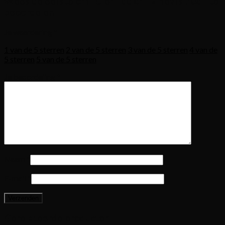
Wees de eerste om “Glenfiddich 12 Years 70cl” te
beoordelen
Je waardering
*
1 van de 5 sterren
2 van de 5 sterren
3 van de 5 sterren
4 van de
5 sterren
5 van de 5 sterren
Je beoordeling
*
Naam
*
E-mail
*
Gerelateerde producten