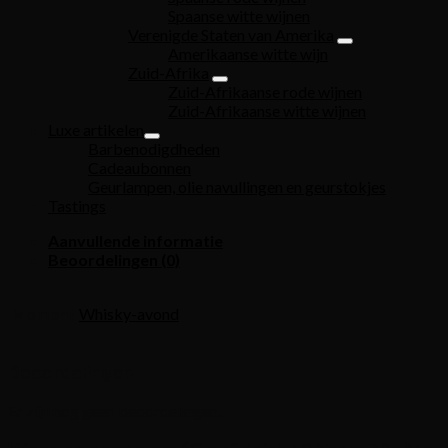
Spaanse witte wijnen
Verenigde Staten van Amerika
Amerikaanse witte wijn
Zuid-Afrika
Zuid-Afrikaanse rode wijnen
Zuid-Afrikaanse witte wijnen
Luxe artikelen
Barbenodigdheden
Cadeaubonnen
Geurlampen, olie navullingen en geurstokjes
Tastings
Aanvullende informatie
Beoordelingen (0)
Moment
Whisky-avond
Beoordelingen
Er zijn nog geen beoordelingen.