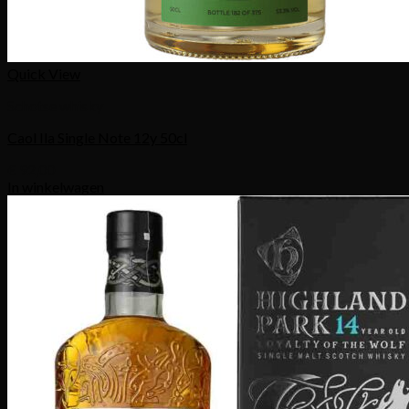
Quick View
Schotse whisky
Caol Ila Single Note 12y 50cl
€
92,00
In winkelwagen