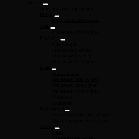
Wijnen
Amerikaanse rode wijnen
België
Belgische witte wijnen
Chili
Chileense witte wijnen
Frankrijk
Champagne
Franse rode wijnen
Franse rosé wijnen
Franse witte wijnen
Italië
Franciacorta
Italiaanse rode wijnen
Italiaanse rosé wijnen
Italiaanse witte wijnen
Prosecco
Spumante
Macedonië
Macedonische rode wijnen
Macedonische witte wijnen
Spanje
Cava
Spaanse rode wijnen