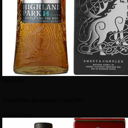
Quick View
Schotse whisky
Highland Park 14y Loyalty O/t Wolf 70cl
€
89,00
In winkelwagen