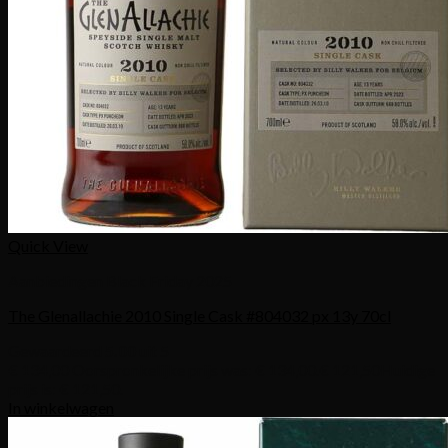
Quick View
Aanbiedingen Black Friday 2025
The Glenallachie 2010 Single Cask #804032 px 13y 70cl
Gewaardeerd
5.00
uit 5
€
134,00
Oorspronkelijke prijs was: € 134,00.
€
121,50
Huidige
prijs is: € 121,50.
In winkelwagen