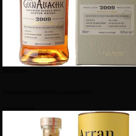
Quick View
Schotse whisky
The Glenallachie 2009 12y Tuscan Red 70cl
€
126,00
In winkelwagen