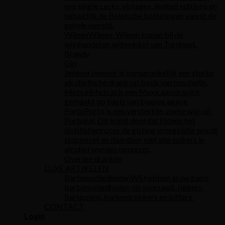
ons single casks, vintages, limited editions en
natuurlijk de Belgische bottelingen vanuit de
gehele wereld.
Wijnen
Wijnen Wijnen kopen bij de
wijnhandel en wijnwinkel van Turnhout.
Brandy
Gin
Jenever
Jenever is oorspronkelijk een sterke
alcoholische drank op basis van moutwijn.
Mezcal
Mezcal is een Mexicaanse spirit
gemaakt op basis van blauwe agave.
Porto
Porto is een versterkte, zoete wijn uit
Portugal. Dit komt doordat tijdens het
distillatieproces de gisting vroegtijdig wordt
stopgezet en daardoor niet alle suikers in
alcohol worden omgezet.
Overige dranken
LUXE ARTIKELEN
Barbenodigdheden
Wij hebben al uw basis
barbenodigdheden op voorraad. Jiggers,
barspoons, kurkentrekkers en bitters.
CONTACT
Login