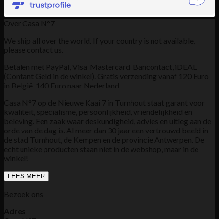
Over Casa N°7
We ship all over the world. If your country is not available,
please contact us.
Betalen met PayPal, Visa, Mastercard, Bancontact, iDEAL
(Contant Geld in de winkel). Gratis verzending vanaf 120 Euro
in België. 140 Euro naar Nederland.
Casa N°7 op de Nieuwe Kaai 7 in Turnhout staat garant voor
kwaliteit, specialisme, persoonlijkheid, vriendelijkheid en
beleving. Een zaak waar deskundigheid, advies en uitleg aan de
orde van de dag is. Al meer dan 30 jaar een vertrouwd beeld in
de stad Turnhout, de Kempen en de provincie Antwerpen. De
echt unieke producten staan niet in de webshop, maar in de
winkel!
LEES MEER
Bezoek ons
Adres