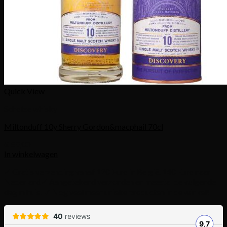
Quick View
Schotse whisky
Miltonduff 10y Sherry Gordon&macphail 70cl
€
59,00
In winkelwagen
✓ Gratis verzending vanaf 120 Euro in België. 140 Euro naar
Nederland
✓ Aangetekend verzonden en meestal de volgende
dag in huis! ✓ Nog veel meer unieke producten in de winkel!