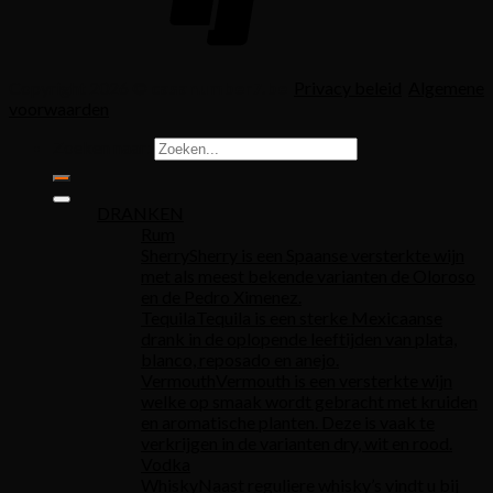
Copyright 2026 ©
casanumber7.be
Privacy beleid
Algemene
voorwaarden
Zoeken naar:
DRANKEN
Rum
Sherry
Sherry is een Spaanse versterkte wijn
met als meest bekende varianten de Oloroso
en de Pedro Ximenez.
Tequila
Tequila is een sterke Mexicaanse
drank in de oplopende leeftijden van plata,
blanco, reposado en anejo.
Vermouth
Vermouth is een versterkte wijn
welke op smaak wordt gebracht met kruiden
en aromatische planten. Deze is vaak te
verkrijgen in de varianten dry, wit en rood.
Vodka
Whisky
Naast reguliere whisky’s vindt u bij