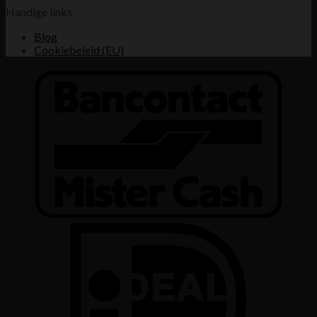
Handige links
Blog
Cookiebeleid (EU)