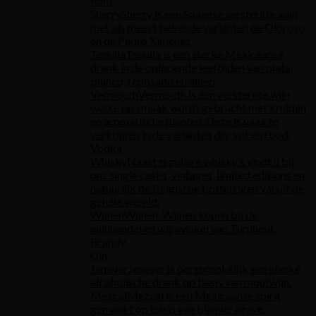
Rum
Sherry
Sherry is een Spaanse versterkte wijn
met als meest bekende varianten de Oloroso
en de Pedro Ximenez.
Tequila
Tequila is een sterke Mexicaanse
drank in de oplopende leeftijden van plata,
blanco, reposado en anejo.
Vermouth
Vermouth is een versterkte wijn
welke op smaak wordt gebracht met kruiden
en aromatische planten. Deze is vaak te
verkrijgen in de varianten dry, wit en rood.
Vodka
Whisky
Naast reguliere whisky’s vindt u bij
ons single casks, vintages, limited editions en
natuurlijk de Belgische bottelingen vanuit de
gehele wereld.
Wijnen
Wijnen Wijnen kopen bij de
wijnhandel en wijnwinkel van Turnhout.
Brandy
Gin
Jenever
Jenever is oorspronkelijk een sterke
alcoholische drank op basis van moutwijn.
Mezcal
Mezcal is een Mexicaanse spirit
gemaakt op basis van blauwe agave.