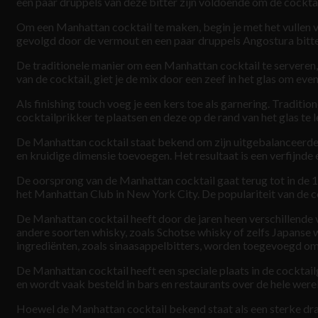
een paar druppels van deze bitter zijn voldoende om de cocktai
Om een Manhattan cocktail te maken, begin je met het vullen va
gevolgd door de vermout en een paar druppels Angostura bitte
De traditionele manier om een Manhattan cocktail te serveren, is
van de cocktail, giet je de mix door een zeef in het glas om ev
Als finishing touch voeg je een kers toe als garnering. Tradit
cocktailprikker te plaatsen en deze op de rand van het glas te l
De Manhattan cocktail staat bekend om zijn uitgebalanceerde 
en kruidige dimensie toevoegen. Het resultaat is een verfijnde
De oorsprong van de Manhattan cocktail gaat terug tot in de 
het Manhattan Club in New York City. De populariteit van de coc
De Manhattan cocktail heeft door de jaren heen verschillende 
andere soorten whisky, zoals Schotse whisky of zelfs Japanse 
ingrediënten, zoals sinaasappelbitters, worden toegevoegd om 
De Manhattan cocktail heeft een speciale plaats in de cocktai
en wordt vaak besteld in bars en restaurants over de hele werel
Hoewel de Manhattan cocktail bekend staat als een sterke dran