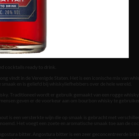
d cocktails ready to drink.
ong vindt in de Verenigde Staten. Het is een iconische mix van whisk
e smaak en is geliefd bij whiskyliefhebbers over de hele wereld.
sky. Traditioneel wordt er gebruik gemaakt van een rogge whisky, 
el mensen geven er de voorkeur aan om bourbon whisky te gebruike
t is een versterkte wijn die op smaak is gebracht met verschille
noemd. Het voegt een zoete en aromatische smaak toe aan de cock
ngostura bitter. Angostura bitter is een zeer geconcentreerde bit