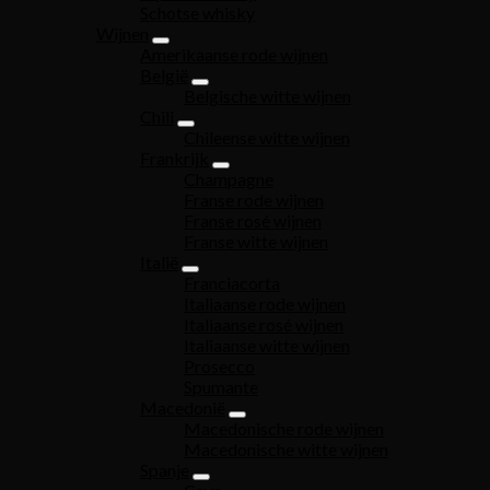
Schotse whisky
Wijnen
Amerikaanse rode wijnen
België
Belgische witte wijnen
Chili
Chileense witte wijnen
Frankrijk
Champagne
Franse rode wijnen
Franse rosé wijnen
Franse witte wijnen
Italië
Franciacorta
Italiaanse rode wijnen
Italiaanse rosé wijnen
Italiaanse witte wijnen
Prosecco
Spumante
Macedonië
Macedonische rode wijnen
Macedonische witte wijnen
Spanje