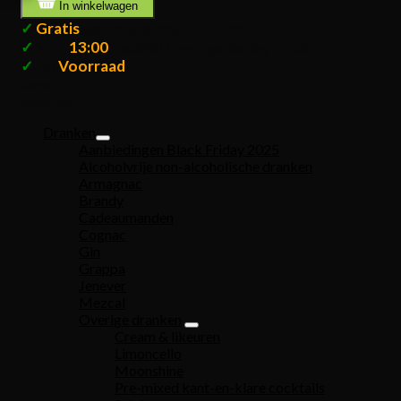
In winkelwagen
✓
Gratis
verzending vanaf 120 Euro
✓
13:00
Voor
besteld? De volgende dag in huis!
✓
Voorraad
Op
Filteren op prijs
Producten
Dranken
Aanbiedingen Black Friday 2025
Alcoholvrije non-alcoholische dranken
Armagnac
Brandy
Cadeaumanden
Cognac
Gin
Grappa
Jenever
Mezcal
Overige dranken
Cream & likeuren
Limoncello
Moonshine
Pre-mixed kant-en-klare cocktails