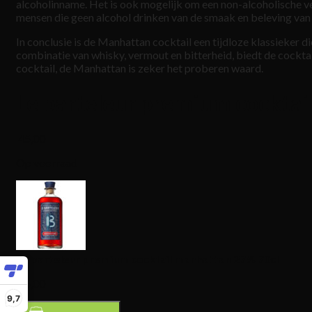
alcoholinname. Het is ook mogelijk om een non-alcoholische 
mensen die geen alcohol drinken van de smaak en beleving van
In conclusie is de Manhattan cocktail een tijdloze klassieker d
combinatie van whisky, vermout en bitterheid, biedt de cockta
cocktail, de Manhattan is zeker het proberen waard.
Le barteleur premium cockta
45,00
Op voorraad
Le barteleur premium cocktail manhattan 27% 70cl
45,00
9,7