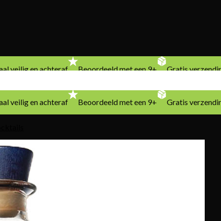
al veilig en achteraf
Beoordeeld met een 9+
Gratis verzendi
al veilig en achteraf
Beoordeeld met een 9+
Gratis verzendi
cktails