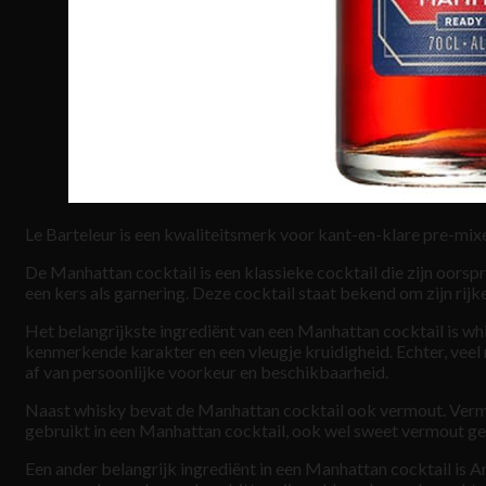
Le Barteleur is een kwaliteitsmerk voor kant-en-klare pre-mixe
De Manhattan cocktail is een klassieke cocktail die zijn oorspr
een kers als garnering. Deze cocktail staat bekend om zijn rijk
Het belangrijkste ingrediënt van een Manhattan cocktail is whi
kenmerkende karakter en een vleugje kruidigheid. Echter, ve
af van persoonlijke voorkeur en beschikbaarheid.
Naast whisky bevat de Manhattan cocktail ook vermout. Vermou
gebruikt in een Manhattan cocktail, ook wel sweet vermout ge
Een ander belangrijk ingrediënt in een Manhattan cocktail is A