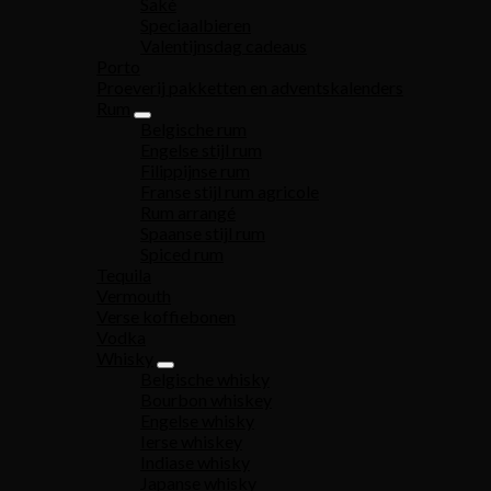
Saké
Speciaalbieren
Valentijnsdag cadeaus
Porto
Proeverij pakketten en adventskalenders
Rum
Belgische rum
Engelse stijl rum
Filippijnse rum
Franse stijl rum agricole
Rum arrangé
Spaanse stijl rum
Spiced rum
Tequila
Vermouth
Verse koffiebonen
Vodka
Whisky
Belgische whisky
Bourbon whiskey
Engelse whisky
Ierse whiskey
Indiase whisky
Japanse whisky