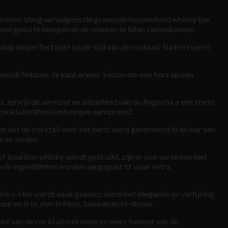
et mixen. Voeg vervolgens de gewenste hoeveelheid whisky toe,
iënten goed te mengen en de smaken te laten samenkomen.
ng die perfect past bij de stijl van de cocktail. Na het roeren
e smaak hebben. Je kunt ervoor kiezen om een kers op een
, terwijl de vermout en bitterheid van de Angostura een zoete
 cocktailenthousiastelingen aanspreekt.
 dat de cocktail voor het eerst werd geserveerd in de bar van
s en steden.
of bourbon whisky wordt gebruikt, zijn er ook varianten met
an de ingrediënten worden aangepast of waar extra
ekers. Het wordt vaak geassocieerd met elegantie en verfijning
ur en is te zien in films, boeken en tv-shows.
niet van de cocktail met mate en wees bewust van de