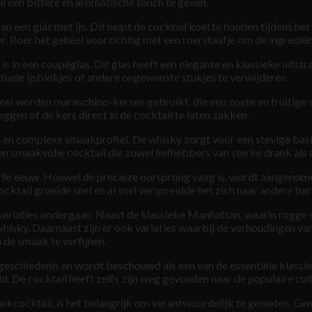
l een bittere en aromatische touch te geven.
n een glas met ijs. Dit helpt de cocktail koel te houden tijdens h
r. Roer het geheel voorzichtig met een roerstaafje om de ingred
 in een coupéglas. Dit glas heeft een elegante en klassieke uitstrali
entuele ijsblokjes of andere ongewenste stukjes te verwijderen.
ioneel worden maraschino-kersen gebruikt, die een zoete en fruitig
eggen of de kers direct in de cocktail te laten zakken.
en complexe smaakprofiel. De whisky zorgt voor een stevige basis
 en smaakvolle cocktail die zowel liefhebbers van sterke drank als
19e eeuw. Hoewel de precieze oorsprong vaag is, wordt aangenomen
ktail groeide snel en al snel verspreidde het zich naar andere bar
variaties ondergaan. Naast de klassieke Manhattan, waarin rogge 
whisky. Daarnaast zijn er ook variaties waarbij de verhoudingen v
de smaak te verfijnen.
lgeschiedenis en wordt beschouwd als een van de essentiële klassi
d. De cocktail heeft zelfs zijn weg gevonden naar de populaire cultu
kcocktail, is het belangrijk om verantwoordelijk te genieten. Ge