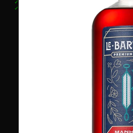
✓
13:00
Voor
besteld? Dezelfde werkdag verzonden!
✓
Gratis
afhalen in de winkel