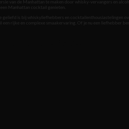
versie van de Manhattan te maken door whisky-vervangers en alco
 een Manhattan cocktail genieten.
ie geliefd is bij whiskyliefhebbers en cocktailenthousiastelingen 
il een rijke en complexe smaakervaring. Of je nu een liefhebber b
il manhattan 27% 70cl