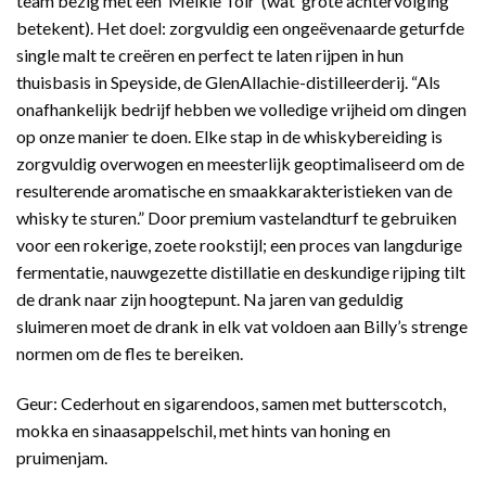
team bezig met een ‘Meikle Tòir’ (wat ‘grote achtervolging’
betekent). Het doel: zorgvuldig een ongeëvenaarde geturfde
single malt te creëren en perfect te laten rijpen in hun
thuisbasis in Speyside, de GlenAllachie-distilleerderij. “Als
onafhankelijk bedrijf hebben we volledige vrijheid om dingen
op onze manier te doen. Elke stap in de whiskybereiding is
zorgvuldig overwogen en meesterlijk geoptimaliseerd om de
resulterende aromatische en smaakkarakteristieken van de
whisky te sturen.” Door premium vastelandturf te gebruiken
voor een rokerige, zoete rookstijl; een proces van langdurige
fermentatie, nauwgezette distillatie en deskundige rijping tilt
de drank naar zijn hoogtepunt. Na jaren van geduldig
sluimeren moet de drank in elk vat voldoen aan Billy’s strenge
normen om de fles te bereiken.
Geur: Cederhout en sigarendoos, samen met butterscotch,
mokka en sinaasappelschil, met hints van honing en
pruimenjam.