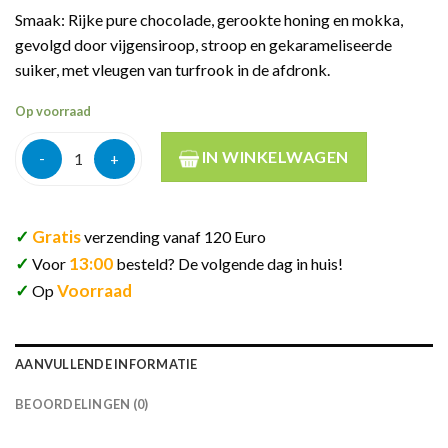
Smaak: Rijke pure chocolade, gerookte honing en mokka,
gevolgd door vijgensiroop, stroop en gekarameliseerde
suiker, met vleugen van turfrook in de afdronk.
Op voorraad
Meikle Tỏir 5y The Sherry One 70cl aantal
IN WINKELWAGEN
✓
Gratis
verzending vanaf 120 Euro
✓
13:00
Voor
besteld? De volgende dag in huis!
✓
Voorraad
Op
AANVULLENDE INFORMATIE
BEOORDELINGEN (0)