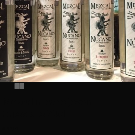
Mezcal nucano joven
tepextate 70cl
€
93,00