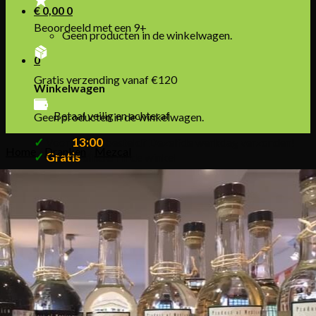
€
0,00
0
Beoordeeld met een 9+
Geen producten in de winkelwagen.
0
Gratis verzending vanaf €120
Winkelwagen
Betaal veilig en achteraf
Geen producten in de winkelwagen.
✓
13:00
Voor
besteld? Dezelfde werkdag verzonden!
Home
/
Dranken
/
Mezcal
✓
Gratis
afhalen in de winkel