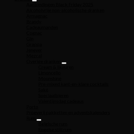
Aanbiedingen Black Friday 2025
Alcoholvrije non-alcoholische dranken
Armagnac
Brandy
Cadeaumanden
Cognac
Gin
Grappa
Jenever
Mezcal
Overige dranken
Cream & likeuren
Limoncello
Moonshine
Pre-mixed kant-en-klare cocktails
Saké
Speciaalbieren
Valentijnsdag cadeaus
Porto
Proeverij pakketten en adventskalenders
Rum
Belgische rum
Engelse stijl rum