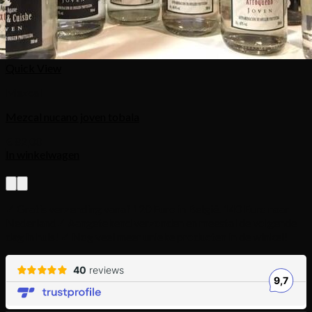
Quick View
Mezcal
Mezcal nucano joven tobala
€
82,00
In winkelwagen
✓ Gratis verzending vanaf 120 Euro in België. 140 Euro naar
Nederland
✓ Aangetekend verzonden en meestal de volgende
dag in huis! ✓ Nog veel meer unieke producten in de winkel!