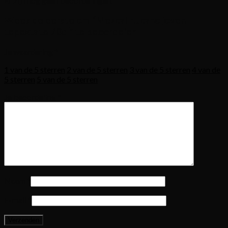
Er zijn nog geen beoordelingen.
Wees de eerste om “Mezcal nucano joven
tepextate 70cl” te beoordelen
Je waardering
*
1 van de 5 sterren
2 van de 5 sterren
3 van de 5 sterren
4 van de
5 sterren
5 van de 5 sterren
Je beoordeling
*
Naam
*
E-mail
*