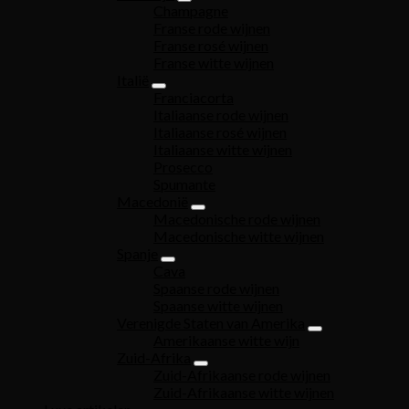
Champagne
Franse rode wijnen
Franse rosé wijnen
Franse witte wijnen
Italië
Franciacorta
Italiaanse rode wijnen
Italiaanse rosé wijnen
Italiaanse witte wijnen
Prosecco
Spumante
Macedonië
Macedonische rode wijnen
Macedonische witte wijnen
Spanje
Cava
Spaanse rode wijnen
Spaanse witte wijnen
Verenigde Staten van Amerika
Amerikaanse witte wijn
Zuid-Afrika
Zuid-Afrikaanse rode wijnen
Zuid-Afrikaanse witte wijnen