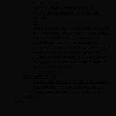
gehele wereld.
Wijnen
Wijnen Wijnen kopen bij de
wijnhandel en wijnwinkel van Turnhout.
Brandy
Gin
Jenever
Jenever is oorspronkelijk een sterke
alcoholische drank op basis van moutwijn.
Mezcal
Mezcal is een Mexicaanse spirit
gemaakt op basis van blauwe agave.
Porto
Porto is een versterkte, zoete wijn uit
Portugal. Dit komt doordat tijdens het
distillatieproces de gisting vroegtijdig wordt
stopgezet en daardoor niet alle suikers in
alcohol worden omgezet.
Overige dranken
LUXE ARTIKELEN
Barbenodigdheden
Wij hebben al uw basis
barbenodigdheden op voorraad. Jiggers,
barspoons, kurkentrekkers en bitters.
CONTACT
Login
Login