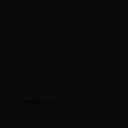
zure en zoute tegenhanger van de onderliggende zoetheid en
kruidigheid.
De productiemethode van Mezcal Nucano Joven Tepextate
omvat traditionele technieken die al generaties lang worden
gebruikt in Oaxaca. De agaveharten worden gekookt in een
conische kuil in de grond, die met stenen is bekleed en met hout
en houtskool wordt verwarmd. Deze langzame kookmethode
draagt bij aan het diepe, rokerige aroma van de mezcal.
Na het koken wordt de agave gemalen en vervolgens gemengd
met water om te fermenteren. Deze natuurlijke fermentatie
maakt gebruik van lokale gisten, wat de unieke smaken en
geuren van de regio verder versterkt. De gedistilleerde
vloeistof wordt vervolgens zorgvuldig gefilterd en gebotteld,
waardoor een heldere, krachtige spirit ontstaat.
Moment
Aperitief & terras
Beoordelingen