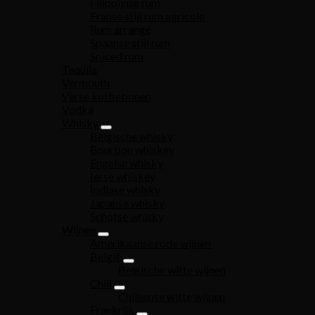
Filippijnse rum
Franse stijl rum agricole
Rum arrangé
Spaanse stijl rum
Spiced rum
Tequila
Vermouth
Verse koffiebonen
Vodka
Whisky
Belgische whisky
Bourbon whiskey
Engelse whisky
Ierse whiskey
Indiase whisky
Japanse whisky
Schotse whisky
Wijnen
Amerikaanse rode wijnen
België
Belgische witte wijnen
Chili
Chileense witte wijnen
Frankrijk