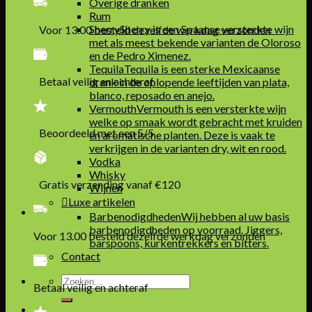
Overige dranken
Rum
Sherry
Sherry is een Spaanse versterkte wijn
Voor 13.00 besteld dezelfde werkdag verzonden
met als meest bekende varianten de Oloroso
en de Pedro Ximenez.
Tequila
Tequila is een sterke Mexicaanse
Betaal veilig en achteraf
drank in de oplopende leeftijden van plata,
blanco, reposado en anejo.
Vermouth
Vermouth is een versterkte wijn
welke op smaak wordt gebracht met kruiden
Beoordeeld met een 5/5
en aromatische planten. Deze is vaak te
verkrijgen in de varianten dry, wit en rood.
Vodka
Whisky
Gratis verzending vanaf €120
Wijnen
Luxe artikelen
Barbenodigdheden
Wij hebben al uw basis
barbenodigdheden op voorraad. Jiggers,
Voor 13.00 besteld dezelfde werkdag verzonden
barspoons, kurkentrekkers en bitters.
Contact
Zoeken
Betaal veilig en achteraf
naar: