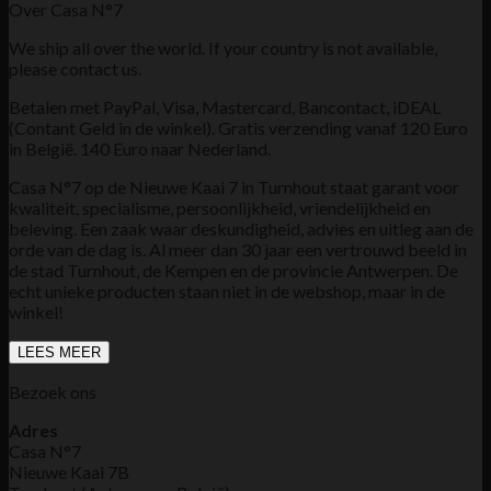
Over Casa N°7
We ship all over the world. If your country is not available,
please contact us.
Betalen met PayPal, Visa, Mastercard, Bancontact, iDEAL
(Contant Geld in de winkel). Gratis verzending vanaf 120 Euro
in België. 140 Euro naar Nederland.
Casa N°7 op de Nieuwe Kaai 7 in Turnhout staat garant voor
kwaliteit, specialisme, persoonlijkheid, vriendelijkheid en
beleving. Een zaak waar deskundigheid, advies en uitleg aan de
orde van de dag is. Al meer dan 30 jaar een vertrouwd beeld in
de stad Turnhout, de Kempen en de provincie Antwerpen. De
echt unieke producten staan niet in de webshop, maar in de
winkel!
LEES MEER
Bezoek ons
Adres
Casa N°7
Nieuwe Kaai 7B