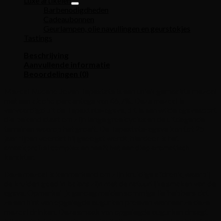
Luxe artikelen
Barbenodigdheden
Cadeaubonnen
Geurlampen, olie navullingen en geurstokjes
Tastings
Beschrijving
Aanvullende informatie
Beoordelingen (0)
Mezcal Nucano Joven Tepextate is een uniek gemaakte mezcal
met een alcoholpercentage van 46,7%. Deze mezcal is
vervaardigd uit de Tepextate-agave, dit is een wilde agavesoort
die bekend staat om zijn lange groeicyclus en de uitdagende
terreinen waarop het groeit. De Tepextate-agave kan tot 25
jaar rijpen voordat hij geoogst wordt, hierdoor is het
smaakprofiel complex en heeft het een diep aromatisch
karakter.
Deze mezcal is kenmerkend om zijn kruidige afdronk, waarbij
de kruiden goed in balans zijn met de natuurlijke smaken van de
agave. Opmerkelijk genoeg melden sommige liefhebbers dat
ze een hint van opgelegde augurken proeven wanneer ze deze
mezcal drinken. Deze smaak van opgelegde augurken draagt
bij aan de intrigerende complexiteit van de mezcal, en biedt een