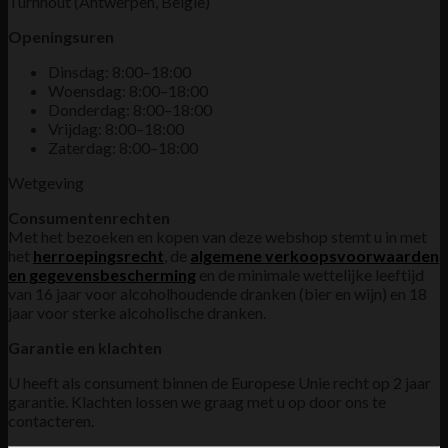
Turnhout (Antwerpen, België)
Openingsuren
Dinsdag: 8:00–18:00
Woensdag: 8:00–18:00
Donderdag: 8:00–18:00
Vrijdag: 8:00–18:00
Zaterdag: 8:00–18:00
Wetgeving
Consumentenrechten
Met het bezoeken en kopen van deze webshop stemt u in met
het
herroepingsrecht
, de
algemene verkoopsvoorwaarden
en gegevensbescherming
en de minimale wettelijke leeftijd
van 16 jaar voor alcoholhoudende dranken (bier en wijn) en 18
jaar voor sterke alcoholische dranken.
Garantie en klachten
U heeft als consument binnen de Europese Unie recht op 2 jaar
garantie. Klachten lossen we graag met u op door ons te
contacteren.