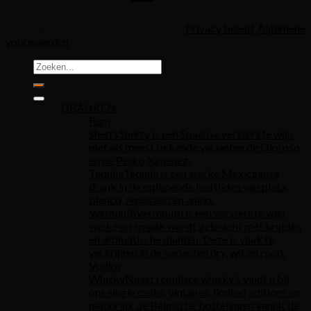
Copyright 2026 ©
casanumber7.be
Privacy beleid
Algemene
voorwaarden
Zoeken
naar:
DRANKEN
Rum
Sherry
Sherry is een Spaanse versterkte wijn
met als meest bekende varianten de Oloroso
en de Pedro Ximenez.
Tequila
Tequila is een sterke Mexicaanse
drank in de oplopende leeftijden van plata,
blanco, reposado en anejo.
Vermouth
Vermouth is een versterkte wijn
welke op smaak wordt gebracht met kruiden
en aromatische planten. Deze is vaak te
verkrijgen in de varianten dry, wit en rood.
Vodka
Whisky
Naast reguliere whisky’s vindt u bij
ons single casks, vintages, limited editions en
natuurlijk de Belgische bottelingen vanuit de