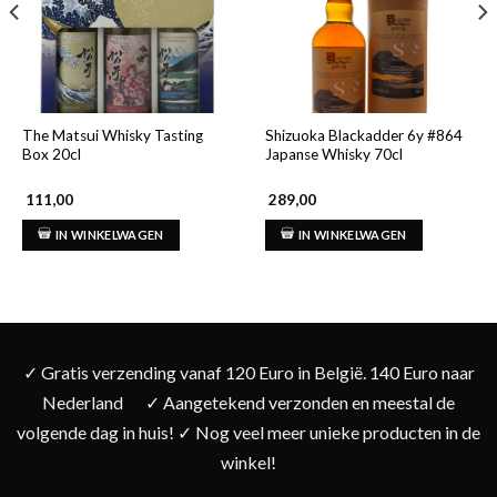
The Matsui Whisky Tasting
Shizuoka Blackadder 6y #864
Box 20cl
Japanse Whisky 70cl
111,00
289,00
IN WINKELWAGEN
IN WINKELWAGEN
✓ Gratis verzending vanaf 120 Euro in België. 140 Euro naar
Nederland
✓ Aangetekend verzonden en meestal de
volgende dag in huis! ✓ Nog veel meer unieke producten in de
winkel!