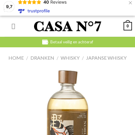
×
40
Reviews
9,7
Skip
0
to
content
Betaal veilig en achteraf
HOME
/
DRANKEN
/
WHISKY
/
JAPANSE WHISKY