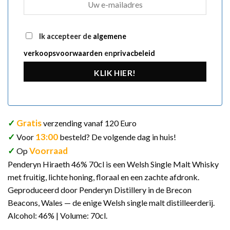
Ik accepteer de
algemene
verkoopsvoorwaarden
en
privacbeleid
KLIK HIER!
✓
Gratis
verzending vanaf 120 Euro
✓
13:00
Voor
besteld? De volgende dag in huis!
✓
Voorraad
Op
Penderyn Hiraeth 46% 70cl is een Welsh Single Malt Whisky
met fruitig, lichte honing, floraal en een zachte afdronk.
Geproduceerd door Penderyn Distillery in de Brecon
Beacons, Wales — de enige Welsh single malt distilleerderij.
Alcohol: 46% | Volume: 70cl.