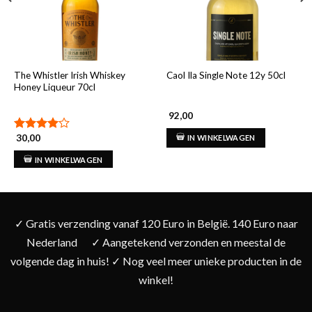
The Whistler Irish Whiskey
Caol Ila Single Note 12y 50cl
Honey Liqueur 70cl
92,00
30,00
IN WINKELWAGEN
Gewaardeerd
4.00
uit
IN WINKELWAGEN
5
✓ Gratis verzending vanaf 120 Euro in België. 140 Euro naar
Nederland
✓ Aangetekend verzonden en meestal de
volgende dag in huis! ✓ Nog veel meer unieke producten in de
winkel!