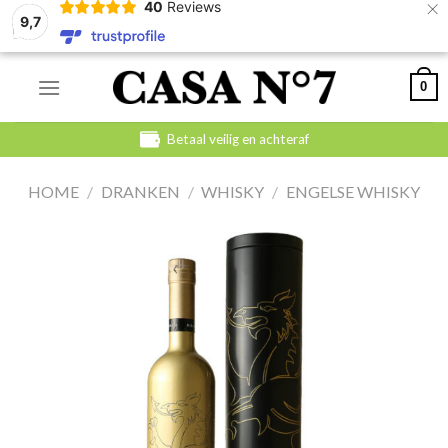
×
40
Reviews
9,7
Skip
0
to
content
Betaal veilig en achteraf
HOME
/
DRANKEN
/
WHISKY
/
ENGELSE WHISKY