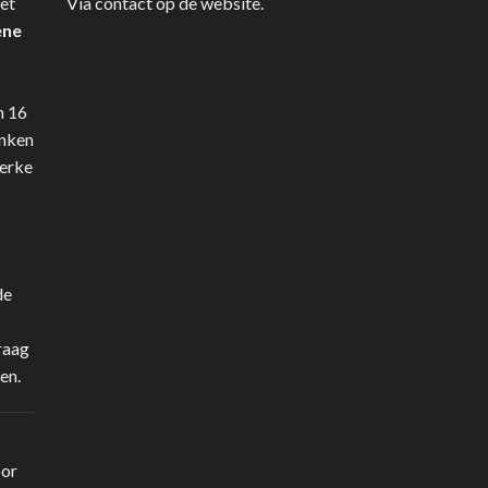
et
Via contact op de website.
ene
n 16
anken
terke
de
raag
en.
oor