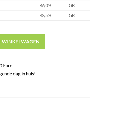
46,0%
GB
48,5%
GB
er explorers edition drinks by the dram 24 days 43,8% 72cl aanta
N WINKELWAGEN
0 Euro
gende dag in huis!