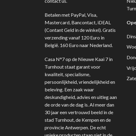
contact us.
Nie
Turn
Betalen met PayPal, Visa,
Mastercard, Bancontact, iDEAL
Ope
(Contant Geld in de winkel). Gratis
Dins
verzending vanaf 120 Euro in
België. 160 Euro naar Nederland.
Woe
Don
Casa N°7 op de Nieuwe Kaai 7 in
Turnhout staat garant voor
Vrij
kwaliteit, specialisme,
Zate
persoonlijkheid, vriendelijkheid en
beleving. Een zaak waar
deskundigheid, advies en uitleg aan
de orde van de dag is. Al meer dan
30 jaar een vertrouwd beeld in de
stad Turnhout, de Kempen en de
provincie Antwerpen. De echt
unieke producten staan niet in de