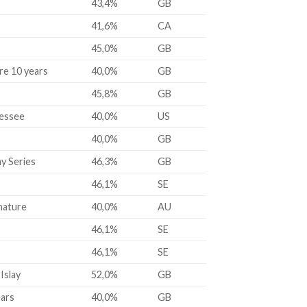
43,4%
GB
41,6%
CA
45,0%
GB
re 10 years
40,0%
GB
45,8%
GB
nessee
40,0%
US
40,0%
GB
y Series
46,3%
GB
46,1%
SE
gnature
40,0%
AU
46,1%
SE
46,1%
SE
Islay
52,0%
GB
ears
40,0%
GB