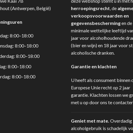
uwe Kaai 7B
deze webshop stemt u in met h
hout (Antwerpen, België)
herroepingsrecht
, de
algem
verkoopsvoorwaarden en
ningsuren
gegevensbescherming
en de
minimale wettelijke leeftijd va
dag: 8:00–18:00
jaar voor alcoholhoudende dr
(bier en wijn) en 18 jaar voor s
nsdag: 8:00–18:00
alcoholische dranken.
derdag: 8:00–18:00
dag: 8:00–18:00
Garantie en klachten
rdag: 8:00–18:00
U heeft als consument binnen 
Europese Unie recht op 2 jaar
garantie. Klachten lossen we g
met u op door ons te contacter
Geniet met mate.
Overdadig
alcoholgebruik is schadelijk v