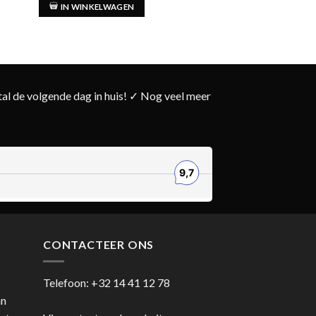
115,00
Gewaardeerd
IN WINKELWAGEN
5.00
uit 5
IN WINKELWAG
l de volgende dag in huis! ✓ Nog veel meer
CONTACTEER ONS
Telefoon:
+32 14 41 12 78
an