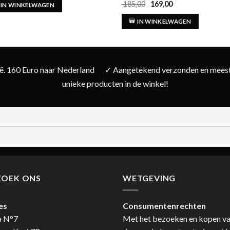
Oorspronkelijke
Huidige
185,00
169,00
Gewaardeerd
IN WINKELWAGEN
prijs
prijs
5.00
uit 5
was:
is:
IN WINKELWAGEN
€ 185,00.
€ 169,00.
ië. 160 Euro naar Nederland
✓ Aangetekend verzonden en meesta
unieke producten in de winkel!
ZOEK ONS
WETGEVING
es
Consumentenrechten
a N°7
Met het bezoeken en kopen v