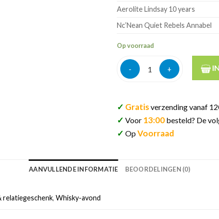
Aerolite Lindsay 10 years
Nc’Nean Quiet Rebels Annabel
Op voorraad
Premium whisky adventskalend
I
✓
Gratis
verzending vanaf 12
✓
13:00
Voor
besteld? De vol
✓
Voorraad
Op
AANVULLENDE INFORMATIE
BEOORDELINGEN (0)
 relatiegeschenk
,
Whisky-avond