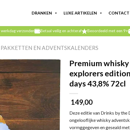
DRANKEN
LUXE ARTIKELEN
CONTACT
e werkdag verzonden
Betaal veilig en achteraf
Beoordeeld met een 9+
J PAKKETTEN EN ADVENTSKALENDERS
Premium whisky
explorers editio
days 43,8% 72cl
149,00
Deze editie van Drinks by the
ongelooflijke whisky adventskal
vormggegeven en geseald met w