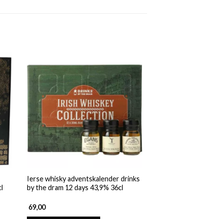
Ierse whisky adventskalender drinks
Le monde des rhum
l
by the dram 12 days 43,9% 36cl
adventskalender 25 
69,00