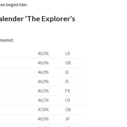
en begint hier.
lender ‘The Explorer’s
rkomst:
40,0%
US
40,0%
GB
46,0%
IE
46,0%
IE
40,0%
FR
46,5%
US
47,8%
GB
40,0%
JP