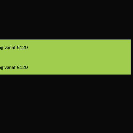
ng vanaf €120
ng vanaf €120