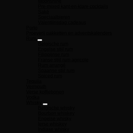
Moonshine
Pre-mixed kant-en-klare cocktails
Saké
Speciaalbieren
Valentijnsdag cadeaus
Porto
Proeverij pakketten en adventskalenders
Rum
Belgische rum
Engelse stijl rum
Filippijnse rum
Franse stijl rum agricole
Rum arrangé
Spaanse stijl rum
Spiced rum
Tequila
Vermouth
Verse koffiebonen
Vodka
Whisky
Belgische whisky
Bourbon whiskey
Engelse whisky
Ierse whiskey
Indiase whisky