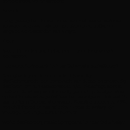
gerookt vlees. Vol en stroperig.
Afdronk
Lang, gelaagd en donker. Tonen van roet, leer en walnoten
vervagen langzaam, als een terugtrekkende getijstroom
langs de kiezelstranden van Kintyre.
Kleur
Natuurlijk donker goud tot amber — geen toegevoegde
kleurstoffen.
Hoe wordt Springbank 15 Year Old whisky gedistilleerd?
Springbank gebruikt een unieke 2,5-voudige
distillatiemethode, een combinatie van dubbel en drievoudig
distilleren, om hun karakteristieke rijke, olieachtige spirit te
creëren. De whisky wordt volledig gemout op de eigen vloer,
op traditionele wijze gedistilleerd en vervolgens minimaal 15
jaar gerijpt in Oloroso sherryvaten. Botteling gebeurt op 46%,
non-chill filtered en natural colour, zodat de whisky zijn
volledige natuurlijke textuur behoudt.
Welke distilleerderij maakt Springbank 15 Year Old whisky?