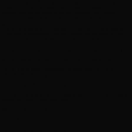
Deze whisky is afkomstig van de legendarische Springbank
Distillery in Campbeltown. Als een van de laatste
distilleerderijen ter wereld die alle stappen zelf uitvoert —
van mouten tot bottelen — staat Springbank bekend om haar
ambachtelijke werkwijze en beperkte productievolumes. De
15y wordt vaak beschouwd als één van de meest klassieke
Springbank-expressies: donker, intens, vol karakter en met
een duidelijke Campbeltown-maritieme ondertoon.
Veelgestelde vragen over Springbank 15 Year Old whisky
Is Springbank 15y zwaarder dan de Springbank 10y?
Ja. De 15y is rijker, donkerder en voller door de 100%
Oloroso sherry-rijping.
Hoe rokerig is Springbank 15y?
De rokerigheid is aanwezig maar subtiel — meer kiln soot en
tabak dan medicinale Islay-rook.
Waar rijpt Springbank 15y op?
Op 100% Oloroso sherryvaten.
Wanneer drink je deze het best?