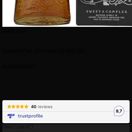
Quick View
Schotse whisky
Highland Park 14y Loyalty O/t Wolf 70cl
€
89,00
In winkelwagen
✓ Gratis verzending vanaf 120 Euro in België. 140 Euro naar
Nederland
✓ Aangetekend verzonden en meestal de
volgende dag in huis! ✓ Nog veel meer unieke producten in
de winkel!
Over Casa N°7