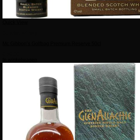
Quick View
Schotse whisky
Mc Gibbon’s Golfbag Premium Reserve 50cl
€
59,00
In winkelwagen