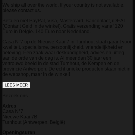
We ship all over the world. If your country is not available,
please contact us.
Betalen met PayPal, Visa, Mastercard, Bancontact, iDEAL
(Contant Geld in de winkel). Gratis verzending vanaf 120
Euro in België. 140 Euro naar Nederland.
Casa N°7 op de Nieuwe Kaai 7 in Turnhout staat garant voor
kwaliteit, specialisme, persoonlijkheid, vriendelijkheid en
beleving. Een zaak waar deskundigheid, advies en uitleg
aan de orde van de dag is. Al meer dan 30 jaar een
vertrouwd beeld in de stad Turnhout, de Kempen en de
provincie Antwerpen. De echt unieke producten staan niet in
de webshop, maar in de winkel!
LEES MEER
Bezoek ons
Adres
Casa N°7
Nieuwe Kaai 7B
Turnhout (Antwerpen, België)
Openingsuren