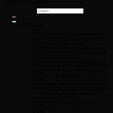
Algemene voorwaarden
Zoeken naar:
DRANKEN
Rum
Sherry
Sherry is een Spaanse versterkte
wijn met als meest bekende varianten de
Oloroso en de Pedro Ximenez.
Tequila
Tequila is een sterke Mexicaanse
drank in de oplopende leeftijden van plata,
blanco, reposado en anejo.
Vermouth
Vermouth is een versterkte wijn
welke op smaak wordt gebracht met kruiden
en aromatische planten. Deze is vaak te
verkrijgen in de varianten dry, wit en rood.
Vodka
Whisky
Naast reguliere whisky’s vindt u bij
ons single casks, vintages, limited editions
en natuurlijk de Belgische bottelingen
vanuit de gehele wereld.
Wijnen
Wijnen Wijnen kopen bij de
wijnhandel en wijnwinkel van Turnhout.
Brandy