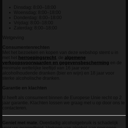
Dinsdag: 8:00–18:00
Woensdag: 8:00–18:00
Donderdag: 8:00–18:00
Vrijdag: 8:00–18:00
Zaterdag: 8:00–18:00
Wetgeving
Consumentenrechten
Met het bezoeken en kopen van deze webshop stemt u in
met het
herroepingsrecht
, de
algemene
verkoopsvoorwaarden en gegevensbescherming
en de
minimale wettelijke leeftijd van 16 jaar voor
alcoholhoudende dranken (bier en wijn) en 18 jaar voor
sterke alcoholische dranken.
Garantie en klachten
U heeft als consument binnen de Europese Unie recht op 2
jaar garantie. Klachten lossen we graag met u op door ons te
contacteren.
Geniet met mate.
Overdadig alcoholgebruik is schadelijk
voor uw gezondheid. Verkoop van alcohol aan personen