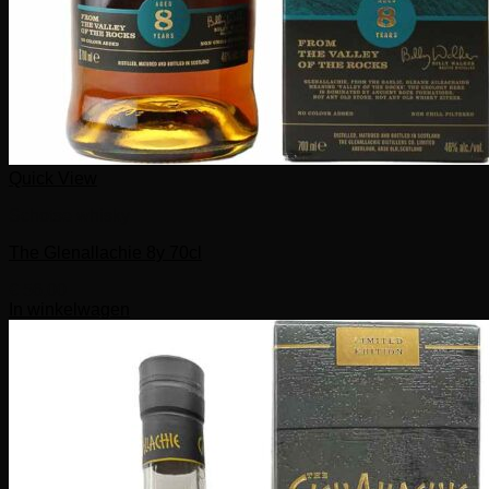
Quick View
Schotse whisky
The Glenallachie 8y 70cl
€
56,00
In winkelwagen