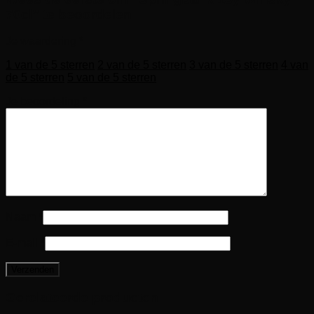
70cl” te beoordelen
Je waardering
*
1 van de 5 sterren
2 van de 5 sterren
3 van de 5 sterren
4 van
de 5 sterren
5 van de 5 sterren
Je beoordeling
*
Naam
*
E-mail
*
Gerelateerde producten