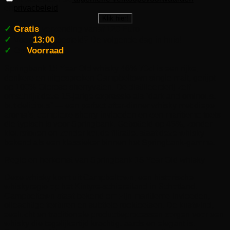
en
privacbeleid
Klik hier!
✓
Gratis
verzending vanaf 120 Euro
✓
13:00
Voor
besteld? De volgende dag in huis!
✓
Voorraad
Op
Springbank 15 Year Old whisky 46% 70cl is een rijke,
donkere en uitgesproken Campbeltown single malt, gerijpt
op 100% Oloroso sherryvaten. De distilleerderij zelf
omschrijft deze 15-jarige expressie als “dark and ominous,
but delicious” — een perfect after-dinner whisky met diepe
aroma’s, complexe sherry-invloeden en een maritieme toets
die typisch is voor Springbank. Gebotteld op 46%, zonder
kleurstoffen en zonder koude filtratie, staat deze whisky
bekend als een klassieker binnen het Springbank-gamma.
Regio en herkomst van Springbank 15 Year Old whisky
Deze whisky komt uit Campbeltown, een historische
whiskyregio op het Kintyre-schiereiland in Schotland.
Campbeltown staat bekend om zijn maritieme invloeden,
olieachtige texturen en subtiele rooktoetsen. De kustwind,
zeelucht en traditionele productieprocessen zorgen voor een
whisky die tegelijkertijd krachtig, aards en elegant is.