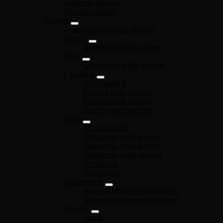
Japanse whisky
Schotse whisky
Wijnen
Amerikaanse rode wijnen
België
Belgische witte wijnen
Chili
Chileense witte wijnen
Frankrijk
Champagne
Franse rode wijnen
Franse rosé wijnen
Franse witte wijnen
Italië
Franciacorta
Italiaanse rode wijnen
Italiaanse rosé wijnen
Italiaanse witte wijnen
Prosecco
Spumante
Macedonië
Macedonische rode wijnen
Macedonische witte wijnen
Spanje
Cava