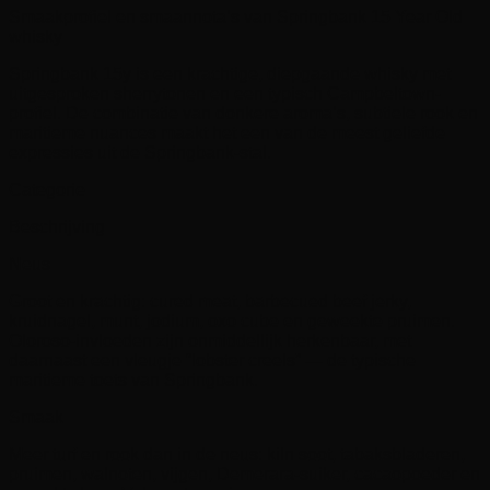
Smaakprofiel en smaannota’s van Springbank 15 Year Old
whisky
Springbank 15y is een krachtige, diepgaande whisky met
uitgesproken sherrytonen en een typisch Campbeltown-
profiel. De combinatie van donkere aroma’s, subtiele rook en
maritieme nuances maakt het een van de meest geliefde
expressies uit de Springbank-stal.
Categorie
Beschrijving
Neus
Groot en krachtig: cured meat, barbecued beef jerky,
kruidnagel, munt, jodium, oxo cube en geweekte pruimen.
Oloroso-invloeden zijn onmiddellijk herkenbaar, met
daarnaast een vleugje “lobster creels” — de typische
maritieme toets van Springbank.
Smaak
Meer turf en rook dan in de neus: kiln soot, tabaksbladeren,
pruimen, walnoten, vijgen, Demerara-suiker, cacaopoeder en