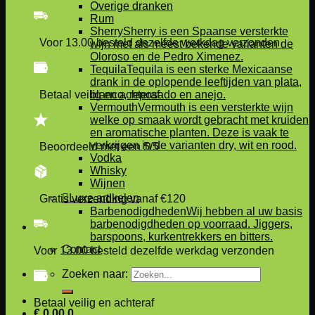
Overige dranken
Rum
Sherry
Sherry is een Spaanse versterkte
Voor 13.00 besteld dezelfde werkdag verzonden
wijn met als meest bekende varianten de
Oloroso en de Pedro Ximenez.
Tequila
Tequila is een sterke Mexicaanse
drank in de oplopende leeftijden van plata,
Betaal veilig en achteraf
blanco, reposado en anejo.
Vermouth
Vermouth is een versterkte wijn
welke op smaak wordt gebracht met kruiden
en aromatische planten. Deze is vaak te
verkrijgen in de varianten dry, wit en rood.
Beoordeeld met een 5/5
Vodka
Whisky
Wijnen
Luxe artikelen
Gratis verzending vanaf €120
Barbenodigdheden
Wij hebben al uw basis
barbenodigdheden op voorraad. Jiggers,
barspoons, kurkentrekkers en bitters.
Contact
Voor 13.00 besteld dezelfde werkdag verzonden
Zoeken naar:
Betaal veilig en achteraf
€
0,00
0