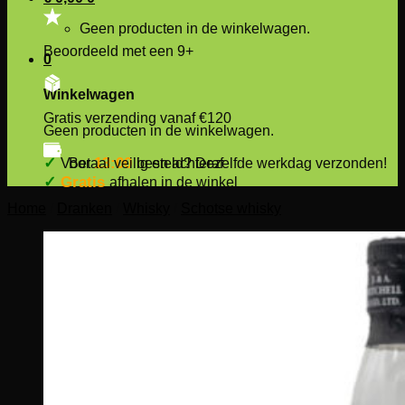
Geen producten in de winkelwagen.
Beoordeeld met een 9+
0
Winkelwagen
Gratis verzending vanaf €120
Geen producten in de winkelwagen.
✓
13:00
Voor
besteld? Dezelfde werkdag verzonden!
Beoordeeld met een 5/5
✓
Gratis
afhalen in de winkel
Home
/
Dranken
/
Whisky
/
Schotse whisky