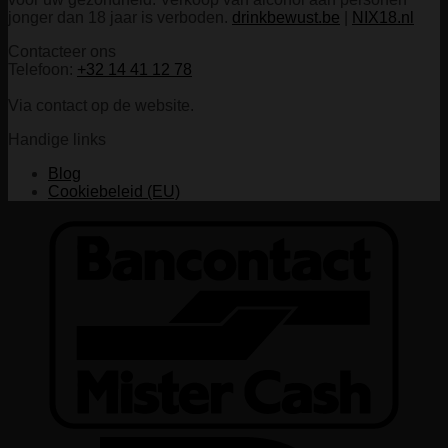
jonger dan 18 jaar is verboden.
drinkbewust.be
|
NIX18.nl
Contacteer ons
Telefoon:
+32 14 41 12 78
Via contact op de website.
Handige links
Blog
Cookiebeleid (EU)