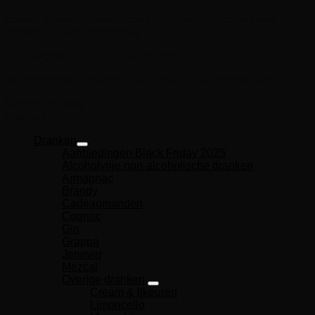
Ideaal als after-dinner whisky of bij een sigaar (zonder
sigaren actief te promoten).
Is Springbank 15y non-chill filtered?
Ja, en zonder kleurstoffen — Springbank doet dit altijd.
Filteren op prijs
Producten
Dranken
Aanbiedingen Black Friday 2025
Alcoholvrije non-alcoholische dranken
Armagnac
Brandy
Cadeaumanden
Cognac
Gin
Grappa
Jenever
Mezcal
Overige dranken
Cream & likeuren
Limoncello