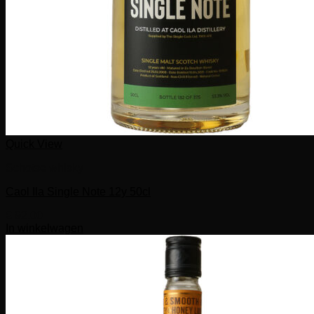
Quick View
Schotse whisky
Caol Ila Single Note 12y 50cl
€
92,00
In winkelwagen