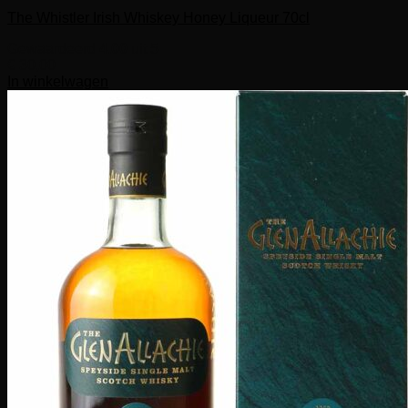
The Whistler Irish Whiskey Honey Liqueur 70cl
Gewaardeerd
4.00
uit 5
€
30,00
In winkelwagen