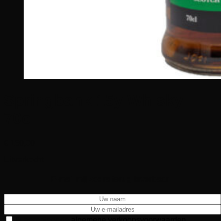
Springbank 15y Whisky
70cl
€
160,00
Uitverkocht
E-mail mij zodra terug leverbaar.
Ik accepteer de
algemene verkoopsvoorwaarden