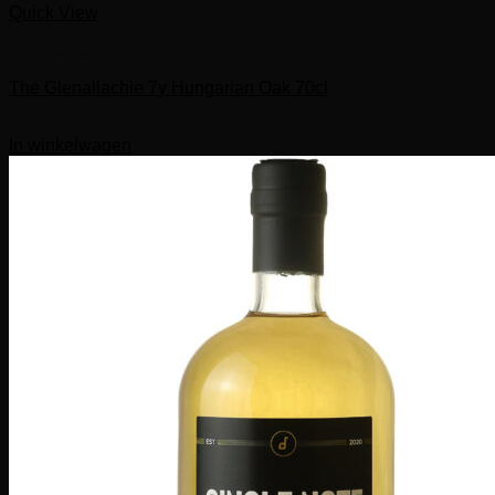
Quick View
Schotse whisky
The Glenallachie 7y Hungarian Oak 70cl
€
74,00
In winkelwagen