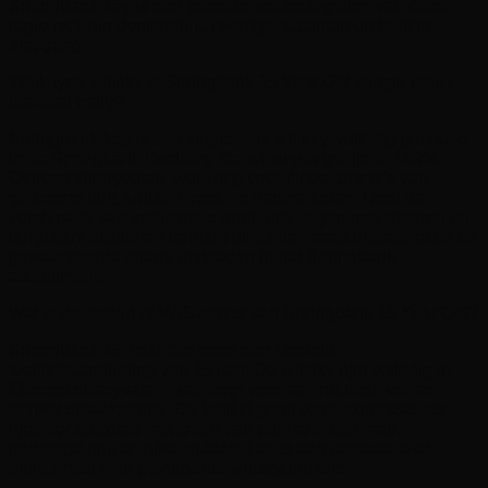
Springbank 15y is een perfecte weerspiegeling van deze
regio met zijn donker fruit, rokerige accenten en hartige
diepgang.
Welk type whisky is Springbank 15 Year Old (single malt /
blended malt)?
Springbank 15y is een single malt whisky, volledig gemaakt
in de Springbank Distillery. De whisky is gerijpt in 100%
Oloroso sherryvaten, wat zorgt voor diepe aroma’s van
gedroogd fruit, kruiden, rook en hartige tonen. Door de
combinatie van traditionele productie, eigen moutvloeren en
langzaam distilleren behoort dit tot de meest uitgesproken en
gewaardeerde sherry-invloeden in het Springbank-
assortiment.
Wat is de leeftijd of NAS-status van Springbank 15 Year Old?
Springbank 15 Year Old heeft een officiële
leeftijdsaanduiding van 15 jaar. De whisky rijpt volledig in
Oloroso sherryvaten, wat zorgt voor een robuust, vol en
donker smaakprofiel. De leeftijd geeft deze expressie een
rijpe complexiteit met tonen van pruimen, leer, rook,
gedroogd fruit en rijke kruiden. Het is een perfecte after-
dinner malt voor gevorderde whiskydrinkers.