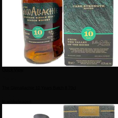
Quick View
Dranken
The Glenallachie 10 Years Batch 8 70cl
€
77,00
In winkelwagen