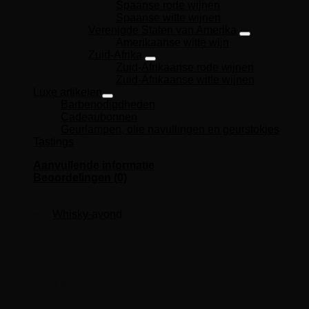
Spaanse rode wijnen
Spaanse witte wijnen
Verenigde Staten van Amerika
Amerikaanse witte wijn
Zuid-Afrika
Zuid-Afrikaanse rode wijnen
Zuid-Afrikaanse witte wijnen
Luxe artikelen
Barbenodigdheden
Cadeaubonnen
Geurlampen, olie navullingen en geurstokjes
Tastings
Aanvullende informatie
Beoordelingen (0)
Moment
Whisky-avond
Beoordelingen
Er zijn nog geen beoordelingen.
Wees de eerste om “Springbank 15y Whisky