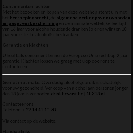
Consumentenrechten
Met het bezoeken en kopen van deze webshop stemt u in met
het
herroepingsrecht
, de
algemene verkoopsvoorwaarden
en gegevensbescherming
en de minimale wettelijke leeftijd
van 16 jaar voor alcoholhoudende dranken (bier en wijn) en 18
jaar voor sterke alcoholische dranken.
Garantie en klachten
U heeft als consument binnen de Europese Unie recht op 2 jaar
garantie. Klachten lossen we graag met u op door ons te
contacteren.
Geniet met mate.
Overdadig alcoholgebruik is schadelijk
voor uw gezondheid. Verkoop van alcohol aan personen jonger
dan 18 jaar is verboden.
drinkbewust.be
|
NIX18.nl
Contacteer ons
Telefoon:
+32 14 41 12 78
Via contact op de website.
Handige links