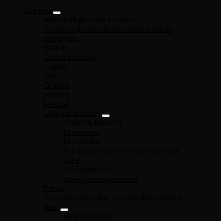
Dranken
Aanbiedingen Black Friday 2025
Alcoholvrije non-alcoholische dranken
Armagnac
Brandy
Cadeaumanden
Cognac
Gin
Grappa
Jenever
Mezcal
Overige dranken
Cream & likeuren
Limoncello
Moonshine
Pre-mixed kant-en-klare cocktails
Saké
Speciaalbieren
Valentijnsdag cadeaus
Porto
Proeverij pakketten en adventskalenders
Rum
Belgische rum