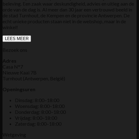
beleving. Een zaak waar deskundigheid, advies en uitleg aan de
orde van de dag is. Al meer dan 30 jaar een vertrouwd beeld in
de stad Turnhout, de Kempen en de provincie Antwerpen. De
echt unieke producten staan niet in de webshop, maar in de
winkel!
LEES MEER
Bezoek ons
Adres
Casa N°7
Nieuwe Kaai 7B
Turnhout (Antwerpen, België)
Openingsuren
Dinsdag: 8:00–18:00
Woensdag: 8:00–18:00
Donderdag: 8:00–18:00
Vrijdag: 8:00–18:00
Zaterdag: 8:00–18:00
Wetgeving