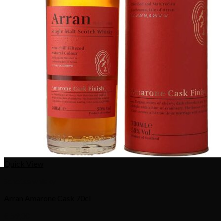
Quick View
Schotse whisky
Arran Amarone Cask 70cl
€
59,00