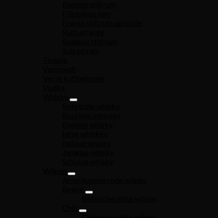
Engelse stijl rum
Filippijnse rum
Franse stijl rum agricole
Rum arrangé
Spaanse stijl rum
Spiced rum
Tequila
Vermouth
Verse koffiebonen
Vodka
Whisky
Belgische whisky
Bourbon whiskey
Engelse whisky
Ierse whiskey
Indiase whisky
Japanse whisky
Schotse whisky
Wijnen
Amerikaanse rode wijnen
België
Belgische witte wijnen
Chili
Chileense witte wijnen