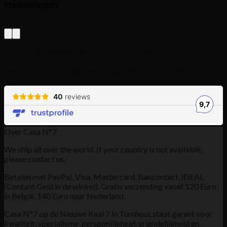
In winkelwagen
✓ Gratis verzending vanaf 120 Euro in België. 140 Euro naar
Nederland
✓ Aangetekend verzonden en meestal de volgende
dag in huis! ✓ Nog veel meer unieke producten in de winkel!
Over Casa N°7
We ship all over the world. If your country is not available,
please contact us.
Betalen met PayPal, Visa, Mastercard, Bancontact, iDEAL
(Contant Geld in de winkel). Gratis verzending vanaf 120 Euro
in België. 140 Euro naar Nederland.
Casa N°7 op de Nieuwe Kaai 7 in Turnhout staat garant voor
kwaliteit, specialisme, persoonlijkheid, vriendelijkheid en