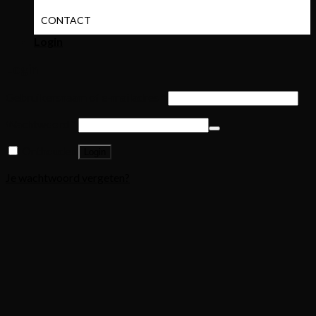
CONTACT
Login
Login
Gebruikersnaam of e-mailadres
*
Wachtwoord
*
Onthouden
Login
Je wachtwoord vergeten?