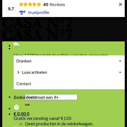
×
40
Reviews
9,7
Skip
to
content
Voor 13.00 besteld dezelfde werkdag verzonden
Dranken
Luxe artikelen
Betaal veilig en achteraf
Contact
Zoeken
Beoordeeld met een 9+
naar:
€
0,00
0
Gratis verzending vanaf €120
Geen producten in de winkelwagen.