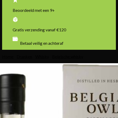
Beoordeeld met een 9+
Gratis verzending vanaf €120
Betaal veilig en achteraf
Home
/
Dranken
/
Whisky
/
Belgische whisky