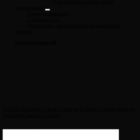
Zuid-Afrikaanse witte wijnen
Luxe artikelen
Barbenodigdheden
Cadeaubonnen
Geurlampen, olie navullingen en geurstokjes
Tastings
Beoordelingen (0)
Beoordelingen
Er zijn nog geen beoordelingen.
Wees de eerste om “Belgian Owl ’thematic Series’
Coffee Finish 50cl” te beoordelen
Je waardering
*
1 van de 5 sterren
2 van de 5 sterren
3 van de 5 sterren
4 van de
5 sterren
5 van de 5 sterren
Je beoordeling
*