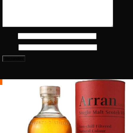
Naam
*
E-mail
*
Gerelateerde producten