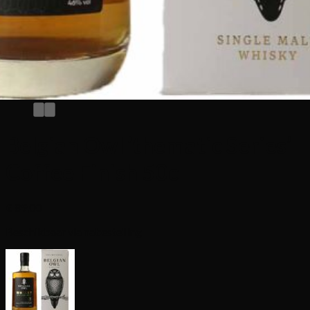
Belgian Owl ’thematic Series’
Coffee Finish 50cl
€
89,00
Beschikbaar via nabestelling