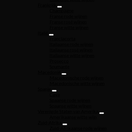
Frankrijk
Champagne
Franse rode wijnen
Franse rosé wijnen
Franse witte wijnen
Italië
Franciacorta
Italiaanse rode wijnen
Italiaanse rosé wijnen
Italiaanse witte wijnen
Prosecco
Spumante
Macedonië
Macedonische rode wijnen
Macedonische witte wijnen
Spanje
Cava
Spaanse rode wijnen
Spaanse witte wijnen
Verenigde Staten van Amerika
Amerikaanse witte wijn
Zuid-Afrika
Zuid-Afrikaanse rode wijnen