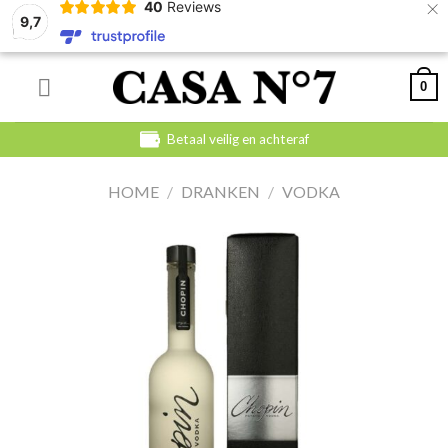
×
40
Reviews
9,7
Skip
0
to
content
Betaal veilig en achteraf
HOME
/
DRANKEN
/
VODKA