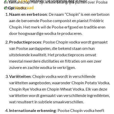
✓
13:00
Voor
besteld? De volgende dag in huis!
en vakmanschap. Hier zijn enkele belangrijke punten over Poolse
✓
Voorraad
Op
Chopin vodka:
Naam en eerbetoon
: De naam “Chopin” is een eerbetoon
aan de beroemde Poolse componist en pianist Frédéric
Chopin. Het merk wil de Poolse erfgoed en traditie eren
door hoogwaardige wodka te produceren.
Productieproces
: Poolse Chopin vodka wordt gemaakt
van Poolse aardappelen, die bekend staan om hun
uitstekende kwaliteit. Het productieproces omvat
meestal meerdere distillaties en filtraties om een zeer
zuivere en zachte wodka te verkrijgen.
Variëteiten
: Chopin vodka wordt in verschillende
variëteiten aangeboden, waaronder Chopin Potato Vodka,
Chopin Rye Vodka en Chopin Wheat Vodka. Elk van deze
variëteiten wordt gemaakt van verschillende ingrediënten,
wat resulteert in subtiele smaakverschillen.
Internationale erkenning
: Poolse Chopin vodka heeft