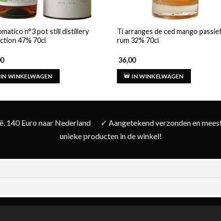
matico n°3 pot still distillery
Ti arranges de ced mango passief
ection 47% 70cl
rum 32% 70cl
00
36,00
IN WINKELWAGEN
IN WINKELWAGEN
ië. 140 Euro naar Nederland
✓ Aangetekend verzonden en meesta
unieke producten in de winkel!