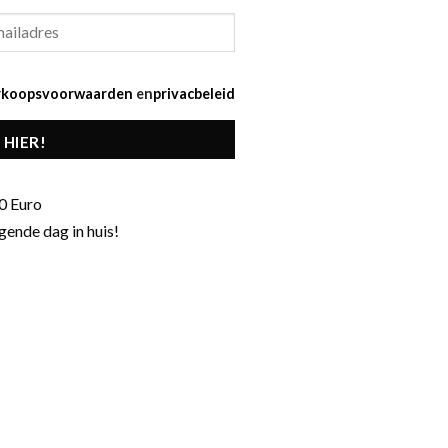
rkoopsvoorwaarden
en
privacbeleid
 HIER!
0 Euro
gende dag in huis!