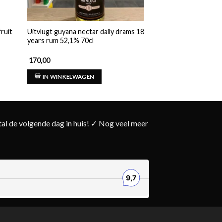
ruit
Uitvlugt guyana nectar daily drams 18
Ontvlugt dram mor 
years rum 52,1% 70cl
170,00
189,00
IN WINKELWAGEN
IN WINKELWAG
l de volgende dag in huis! ✓ Nog veel meer