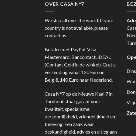
OVER CASA N°7
BE
We ship all over the world. If your
Adr
country is not available, please
Cas
contact us.
Nie
Turn
Betalen met PayPal, Visa,
Mastercard, Bancontact, iDEAL
Ope
(Contant Geld in de winkel). Gratis
Dins
verzending vanaf 120 Euro in
België. 140 Euro naar Nederland.
Woe
Don
Casa N°7 op de Nieuwe Kaai 7 in
Turnhout staat garant voor
Vrij
kwaliteit, specialisme,
Zate
persoonlijkheid, vriendelijkheid en
beleving. Een zaak waar
deskundigheid, advies en uitleg aan