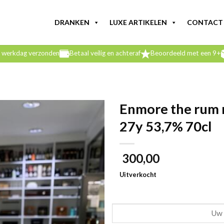
DRANKEN
LUXE ARTIKELEN
CONTACT
e werkdag verzonden
Betaal veilig en achteraf
Beoordeeld met een 9+
Enmore the rum
27y 53,7% 70cl
300,00
Uitverkocht
E-mail mij