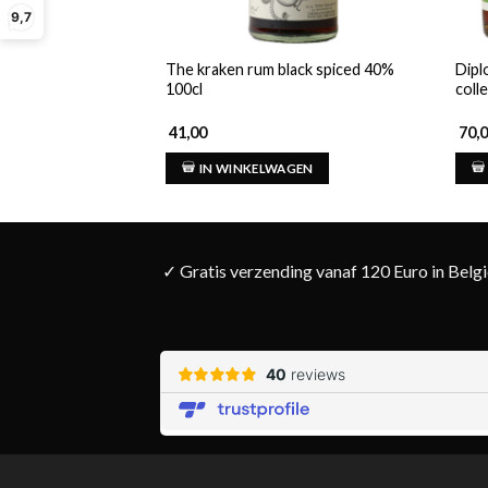
9,7
The kraken rum black spiced 40%
Diplo
100cl
coll
41,00
70,
IN WINKELWAGEN
✓ Gratis verzending vanaf 120 Euro in Belg