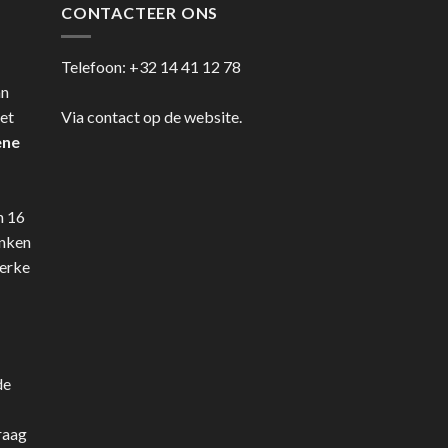
CONTACTEER ONS
Telefoon:
+32 14 41 12 78
an
et
Via contact op de website.
ene
n 16
anken
terke
de
raag