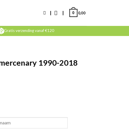
0
0,00
Gratis verzending vanaf €120
 mercenary 1990-2018
 zodra terug leverbaar.