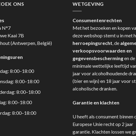
ZOEK ONS
WETGEVING
es
Consumentenrechten
a N°7
Met het bezoeken en kopen v
uwe Kaai 7B
deze webshop stemt u in met h
hout (Antwerpen, België)
herroepingsrecht
, de
algem
verkoopsvoorwaarden en
ningsuren
gegevensbescherming
en de
minimale wettelijke leeftijd va
dag: 8:00–18:00
jaar voor alcoholhoudende dr
(bier en wijn) en 18 jaar voor s
nsdag: 8:00–18:00
alcoholische dranken.
derdag: 8:00–18:00
dag: 8:00–18:00
Garantie en klachten
rdag: 8:00–18:00
U heeft als consument binnen 
Europese Unie recht op 2 jaar
garantie. Klachten lossen we g