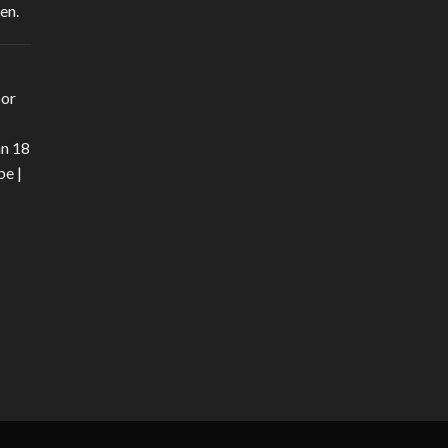
en.
oor
an 18
be
|