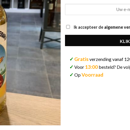
Ik accepteer de
algemene ve
KLIK
✓
Gratis
verzending vanaf 12
✓
13:00
Voor
besteld? De vol
✓
Voorraad
Op