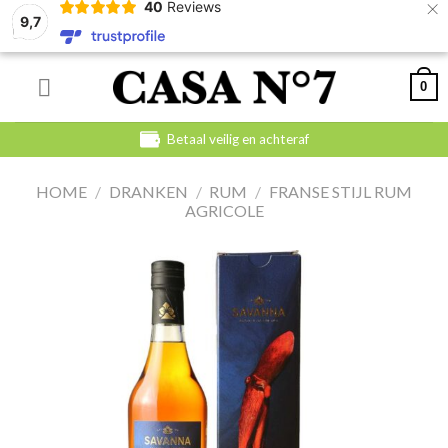
×
40
Reviews
9,7
Skip
0
to
content
Betaal veilig en achteraf
HOME
/
DRANKEN
/
RUM
/
FRANSE STIJL RUM
AGRICOLE