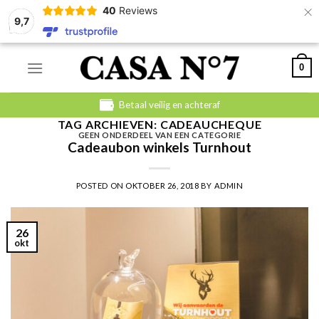
×
40
Reviews
9,7
Skip
0
to
content
Betaal veilig en achteraf
TAG ARCHIEVEN:
CADEAUCHEQUE
GEEN ONDERDEEL VAN EEN CATEGORIE
Cadeaubon winkels Turnhout
POSTED ON
OKTOBER 26, 2018
BY
ADMIN
26
okt