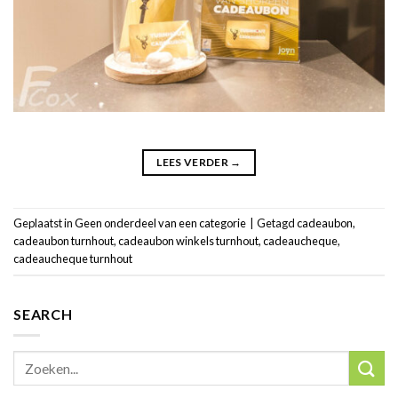
LEES VERDER
→
Geplaatst in
Geen onderdeel van een categorie
|
Getagd
cadeaubon
,
cadeaubon turnhout
,
cadeaubon winkels turnhout
,
cadeaucheque
,
cadeaucheque turnhout
SEARCH