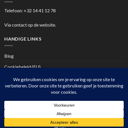
Telefoon:
+32 14 41 12 78
Via contact op de website.
HANDIGE LINKS
Blog
Cookiebeleid (EU)
Copyright 2026 ©
casanumber7.be
Privacy beleid
Algemene
voorwaarden
De waardering van casan7.be bij
Trustprofile Reviews
is
9.7/10 gebaseerd op 40 reviews.