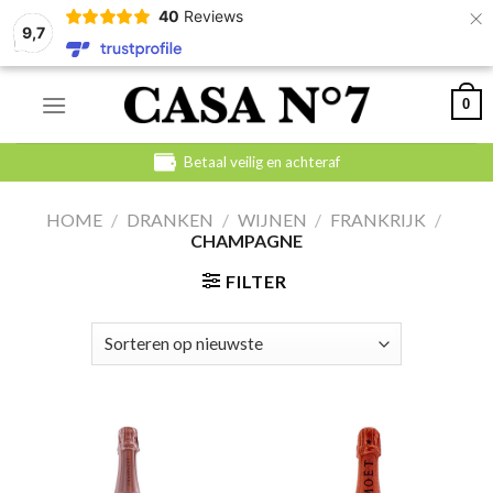
×
40
Reviews
9,7
Skip
0
to
content
Betaal veilig en achteraf
HOME
/
DRANKEN
/
WIJNEN
/
FRANKRIJK
/
CHAMPAGNE
FILTER