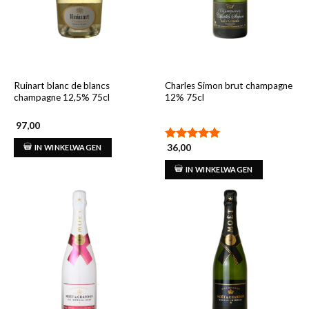
Ruinart blanc de blancs
Charles Simon brut champagne
champagne 12,5% 75cl
12% 75cl
97,00
36,00
IN WINKELWAGEN
Gewaardeerd
5.00
uit 5
IN WINKELWAGEN