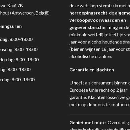
uwe Kaai 7B
deze webshop stemt u in met h
hout (Antwerpen, België)
herroepingsrecht
, de
algem
verkoopsvoorwaarden en
ningsuren
gegevensbescherming
en de
minimale wettelijke leeftijd va
dag: 8:00–18:00
jaar voor alcoholhoudende dr
(bier en wijn) en 18 jaar voor s
nsdag: 8:00–18:00
alcoholische dranken.
derdag: 8:00–18:00
dag: 8:00–18:00
Garantie en klachten
rdag: 8:00–18:00
U heeft als consument binnen 
Europese Unie recht op 2 jaar
garantie. Klachten lossen we g
met u op door ons te contacter
Geniet met mate.
Overdadig
alcoholgebruik is schadelijk v