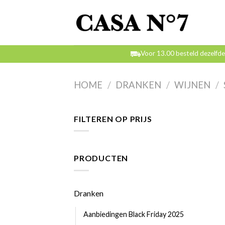
Skip
to
content
Voor 13.00 besteld dezelfd
HOME
/
DRANKEN
/
WIJNEN
/
FILTEREN OP PRIJS
PRODUCTEN
Dranken
Aanbiedingen Black Friday 2025