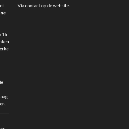
et
Via contact op de website.
ene
n 16
anken
terke
de
raag
en.
oor