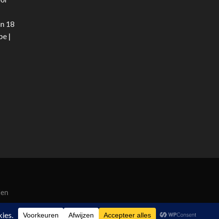
an 18
be
|
den
 40 reviews.