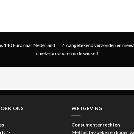
ië. 140 Euro naar Nederland
✓ Aangetekend verzonden en meesta
unieke producten in de winkel!
ZOEK ONS
WETGEVING
es
Consumentenrechten
a N°7
Met het bezoeken en kopen v