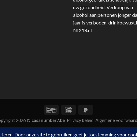
uw gezondheid. Verkoop van
alcohol aan personen jonger d
jaar is verboden.
drinkbewust.
NIX18.nl
pyright 2026 ©
casanumber7.be
Privacy beleid
Algemene voorwaar
ing van casan7.be bij
Trustprofile Reviews
is 9.7/10 gebaseerd op