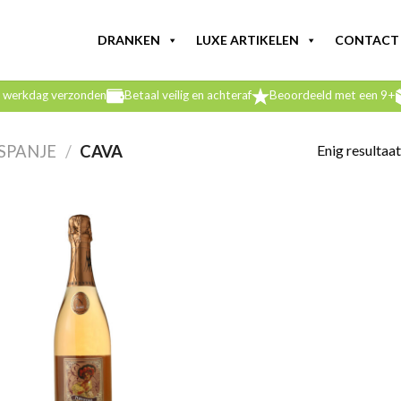
DRANKEN
LUXE ARTIKELEN
CONTACT
e werkdag verzonden
Betaal veilig en achteraf
Beoordeeld met een 9+
Enig resultaat
SPANJE
/
CAVA