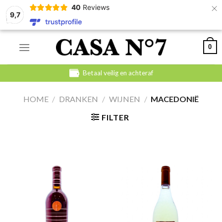
×
40
Reviews
9,7
Skip
0
to
content
Betaal veilig en achteraf
HOME
/
DRANKEN
/
WIJNEN
/
MACEDONIË
FILTER