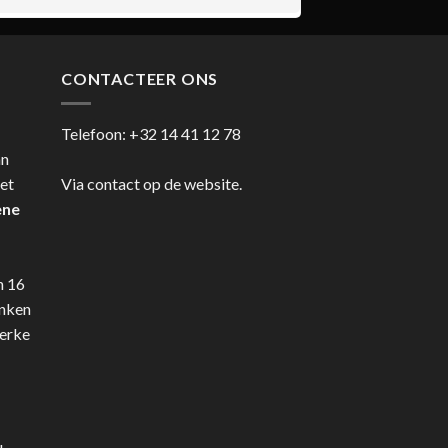
CONTACTEER ONS
Telefoon:
+32 14 41 12 78
an
et
Via contact op de website.
ene
n 16
anken
terke