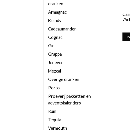
dranken
Armagnac
Cas
75cl
Brandy
Cadeaumanden
Cognac
I
Gin
Grappa
Jenever
Mezcal
Overige dranken
Porto
Proeverij pakketten en
adventskalenders
Rum
Tequila
Vermouth