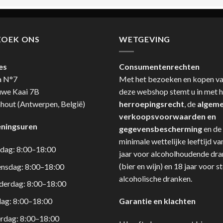
ZOEK ONS
WETGEVING
es
Consumentenrechten
a N°7
Met het bezoeken en kopen v
uwe Kaai 7B
deze webshop stemt u in met h
hout (Antwerpen, België)
herroepingsrecht
, de
algem
verkoopsvoorwaarden en
ningsuren
gegevensbescherming
en de
minimale wettelijke leeftijd va
dag: 8:00–18:00
jaar voor alcoholhoudende dr
(bier en wijn) en 18 jaar voor s
nsdag: 8:00–18:00
alcoholische dranken.
derdag: 8:00–18:00
dag: 8:00–18:00
Garantie en klachten
rdag: 8:00–18:00