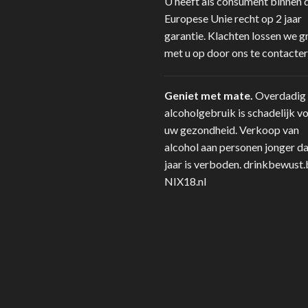
U heeft als consument binnen 
Europese Unie recht op 2 jaar
garantie. Klachten lossen we g
met u op door ons te contacter
Geniet met mate.
Overdadig
alcoholgebruik is schadelijk v
uw gezondheid. Verkoop van
alcohol aan personen jonger d
jaar is verboden.
drinkbewust.
NIX18.nl