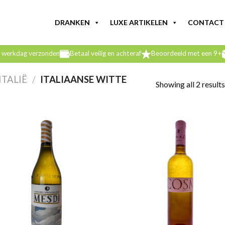
DRANKEN
LUXE ARTIKELEN
CONTACT
e werkdag verzonden
Betaal veilig en achteraf
Beoordeeld met een 9+
ITALIË
/
ITALIAANSE WITTE
Showing all 2 results