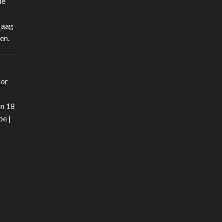
de
raag
en.
oor
an 18
be
|