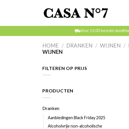
Skip
to
content
Voor 13.00 besteld dezelfd
HOME
/
DRANKEN
/
WIJNEN
/
WIJNEN
FILTEREN OP PRIJS
PRODUCTEN
Dranken
Aanbiedingen Black Friday 2025
Alcoholvrije non-alcoholische