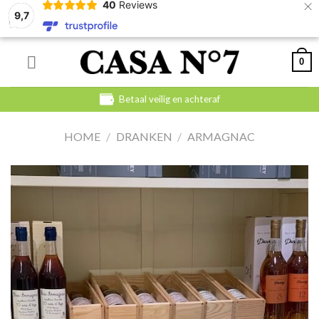
×
40
Reviews
9,7
Skip
0
to
content
Betaal veilig en achteraf
HOME
/
DRANKEN
/
ARMAGNAC