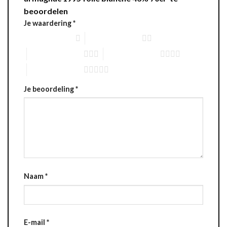
beoordelen
Je waardering
*
1 van de 5 sterren
2 van de 5 sterren
3 van de 5 sterren
4 van de 5 sterren
5 van de 5 sterren
Je beoordeling
*
Naam
*
E-mail
*