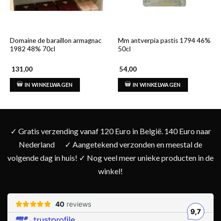
Domaine de baraillon armagnac
Mm antverpia pastis 1794 46%
1982 48% 70cl
50cl
131,00
54,00
IN WINKELWAGEN
IN WINKELWAGEN
✓ Gratis verzending vanaf 120 Euro in België. 140 Euro naar
Nederland
✓ Aangetekend verzonden en meestal de
volgende dag in huis! ✓ Nog veel meer unieke producten in de
winkel!