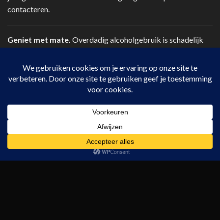
contacteren.
Geniet met mate.
Overdadig alcoholgebruik is schadelijk
voor uw gezondheid. Verkoop van alcohol aan personen
jonger dan 18 jaar is verboden.
drinkbewust.be
|
NIX18.nl
CONTACTEER ONS
Telefoon:
+32 14 41 12 78
Via contact op de website.
HANDIGE LINKS
Blog