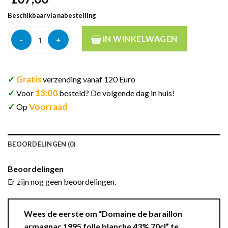
Beschikbaar via nabestelling
Domaine de baraillon armagnac 1995 folle blanche 43% 70cl aan
IN WINKELWAGEN
✓
Gratis
verzending vanaf 120 Euro
✓
13:00
Voor
besteld? De volgende dag in huis!
✓
Voorraad
Op
BEOORDELINGEN (0)
Beoordelingen
Er zijn nog geen beoordelingen.
Wees de eerste om “Domaine de baraillon
armagnac 1995 folle blanche 43% 70cl” te